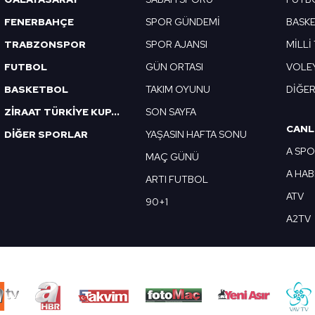
FENERBAHÇE
SPOR GÜNDEMİ
BASK
TRABZONSPOR
SPOR AJANSI
MİLLİ
FUTBOL
GÜN ORTASI
VOLE
BASKETBOL
TAKIM OYUNU
DİĞE
ZİRAAT TÜRKİYE KUPASI
SON SAYFA
CANL
DİĞER SPORLAR
YAŞASIN HAFTA SONU
A SP
MAÇ GÜNÜ
A HA
ARTI FUTBOL
ATV
90+1
A2TV