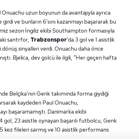
l
Onuachu uzun boyunun da avantajıyla ayrıca
girdi ve bunların 6'sını kazanmayı başararak bu
ğimiz sezon İngiliz ekibi Southampton formasıyla
ki santrfor,
Trabzonspor
'da 3 gol ve 1 asistlik
i dönüş sinyalleri verdi. Onuachu daha önce
ıştı. Bjelica, dev golcü ile ilgili, "Her geçen hafta
inde Belçika'nın Genk takımında forma giydiği
sarsarak kaydeden Paul Onuachu,
mayı başaramamıştı. Danimarka ekibi
4 gol, 23 asistle oynayan başarılı futbolcu, Genk
 kez fileleri sarmış ve 10 asistlik performans