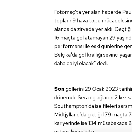
Fotomaç'ta yer alan haberde Pau
toplam 9 hava topu mücadelesine 
alanda da zirvede yer aldı. Geçti
16 maçta gol atamayan 29 yaşında
performansı ile eski günlerine ger
Belçika'da gol krallığı sevinci yaşam
daha da iyi olacak" dedi.
Son
gollerini 29 Ocak 2023 tarih
dönemde Seraing ağlarını 2 kez 
Southampton'da ise fileleri sars
Midtjylland'da çıktığı 179 maçta 7
kariyerinde ise 134 müsabakada 85
ortaya koymuştu.