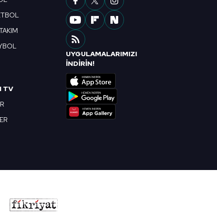
ETBOL
 TAKIM
YBOL
UYGULAMALARIMIZI
R
İNDİRİN!
I TV
OR
BER