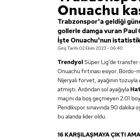
Onuachu kas
Trabzonspor'a geldiği günd
gollerle damga vuran Paul
İşte Onuachu'nun istatist
Giriş Tarihi:
02 Ekim 2023 - 06:40
Trendyol
Süper Lig'de transfer
Onuachu fırtınası esiyor. Bordo-m
Nijeryalı forvet, ayağının tozuyla 
atmıştı. Ardından sol ayağıyla
Ha
maçını da boş geçmeyen 2.01 boyund
Pendikspor sınavında 90 dakika oy
bu alanda lider oldu.
16 KARŞILAŞMAYA ÇIKTI AM