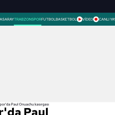
ASARAY
TRABZONSPOR
FUTBOL
BASKETBOL
VİDEO
CANLI YA
or'da Paul Onuachu kasırgası
'da Paul