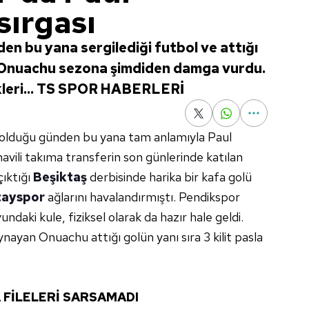
ırgası
en bu yana sergilediği futbol ve attığı
 Onuachu sezona şimdiden damga vurdu.
ikleri... TS SPOR HABERLERİ
 olduğu günden bu yana tam anlamıyla Paul
avili takıma transferin son günlerinde katılan
çıktığı
Beşiktaş
derbisinde harika bir kafa golü
tayspor
ağlarını havalandırmıştı. Pendikspor
aki kule, fiziksel olarak da hazır hale geldi.
nayan Onuachu attığı golün yanı sıra 3 kilit pasla
A FİLELERİ SARSAMADI