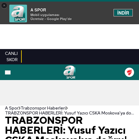
×
A SPOR
İNDİR
Mobil uygulaması
Ücretsiz - Google Play'de
CANLI
SKOR
A Spor
Trabzonspor Haberleri
TRABZONSPOR HABERLERİ: Yusuf Yazıcı CSKA Moskova'ya doğru! Bonservisi alınırsa...
TRABZONSPOR
HABERLERİ: Yusuf Yazıcı