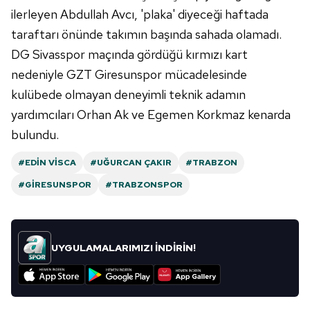
ilerleyen Abdullah Avcı, 'plaka' diyeceği haftada
6698 sayılı Kişisel Verilerin Korunması Kanunu uyarınca
taraftarı önünde takımın başında sahada olamadı.
hazırlanmış Aydınlatma Metnimizi okumak ve sitemizde
DG Sivasspor maçında gördüğü kırmızı kart
ilgili mevzuata uygun olarak kullanılan çerezlerle ilgili bilgi
nedeniyle GZT Giresunspor mücadelesinde
almak için lütfen
tıklayınız
.
kulübede olmayan deneyimli teknik adamın
yardımcıları Orhan Ak ve Egemen Korkmaz kenarda
bulundu.
#EDIN VISCA
#UĞURCAN ÇAKIR
#TRABZON
#GIRESUNSPOR
#TRABZONSPOR
UYGULAMALARIMIZI İNDİRİN!