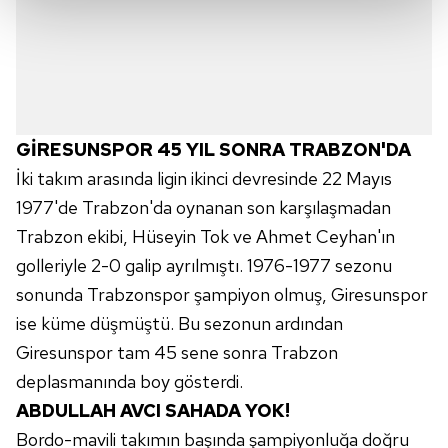
Her halükârda, kullanıcılar, bu çerezlere izin vermedikleri
takdirde, kullanıcılara hedefli reklamlar
gösterilmeyecektir."
Sizlere daha iyi bir hizmet sunabilmek için İnternet
GİRESUNSPOR 45 YIL SONRA TRABZON'DA
Sitemizde kendimize ve üçüncü kişilere ait çerezler
İki takım arasında ligin ikinci devresinde 22 Mayıs
kullanılmaktadır. Bu çerezler vasıtasıyla çeşitli kişisel
verileriniz işlenmekte olup gerekli olan çerezler bilgi
1977'de Trabzon'da oynanan son karşılaşmadan
toplumu hizmetlerinin sunulması amacıyla
Trabzon ekibi, Hüseyin Tok ve Ahmet Ceyhan'ın
kullanılmaktadır. Diğer çerezler, sitemizin daha işlevsel
golleriyle 2-0 galip ayrılmıştı. 1976-1977 sezonu
kılınması ve kişiselleştirilmesi ve sizlere yönelik
sonunda Trabzonspor şampiyon olmuş, Giresunspor
reklam/pazarlama faaliyetlerinin yapılması, amaçlarıyla
sınırlı olarak açık rızanız dahilinde kullanılacaktır.
ise küme düşmüştü. Bu sezonun ardından
Giresunspor tam 45 sene sonra Trabzon
Çerezlere ilişkin tercihlerinizi aşağıda yer alan panel
deplasmanında boy gösterdi.
vasıtasıyla belirleyebilirsiniz. Çerezlere ilişkin detaylı bilgi
ABDULLAH AVCI SAHADA YOK!
için Ayarlar butonuna tıklayabilir,
Çerez Bilgilendirme
Bordo-mavili takımın başında şampiyonluğa doğru
Metnimizi
ziyaret edebilirsiniz.