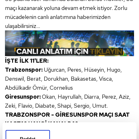
maçı kazanarak yoluna devam etmek istiyor. Zorlu
mücadelenin canlı anlatımına haberimizden
ulaşabilirsiniz...
İŞTE İLK 11'LER:
Trabzonspor:
Uğurcan, Peres, Hüseyin, Hugo,
Denswil, Berat, Dorukhan, Bakasetas, Visca,
Abdülkadir Ömür, Cornelius
Giresunspor:
Okan, Hayrullah, Diarra, Perez, Aziz,
Zeki, Flavio, Diabate, Shapi, Sergio, Umut.
TRABZONSPOR - GİRESUNSPOR MAÇI SAAT
KAÇTA? HANGİ KANALDA?
Trabzonspor - Giresunspor maçı 19 Ocak Çarşamba
Reddet