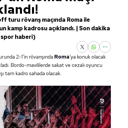
klandı!
off turu rövanş maçında Roma ile
n kamp kadrosu açıklandı. | Son dakika
 spor haberi)
urunda 2-1'in rövanşında
Roma
'ya konuk olacak
ıkladı. Bordo-mavililerde sakat ve cezalı oyuncu
şı tam kadro sahada olacak.