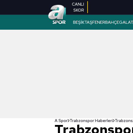
CANLI
SKOR
BEŞİKTAŞ
FENERBAHÇE
GALAT
A Spor
Trabzonspor Haberleri
Trabzonsp
Trabzonspo