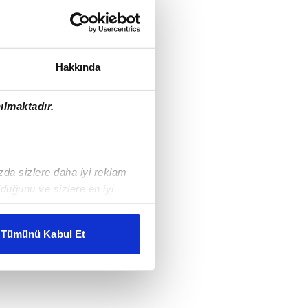
Hakkında
ılmaktadır.
ızda sizlere daha iyi reklam
duğunu ve sizlere en iyi
liyetlerimizi karşılamak
Tümünü Kabul Et
ar gösterilmeyecektir."
çerezler kullanılmaktadır. Bu
u hizmetlerinin sunulması