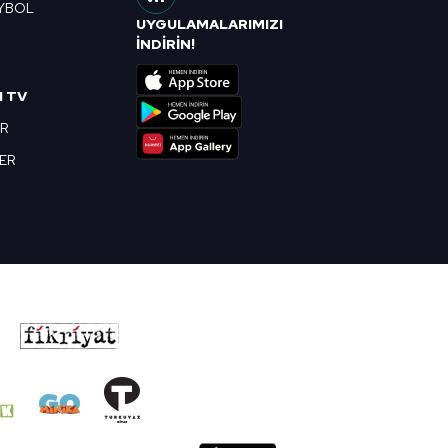
YBOL
UYGULAMALARIMIZI
R
İNDİRİN!
I TV
OR
BER