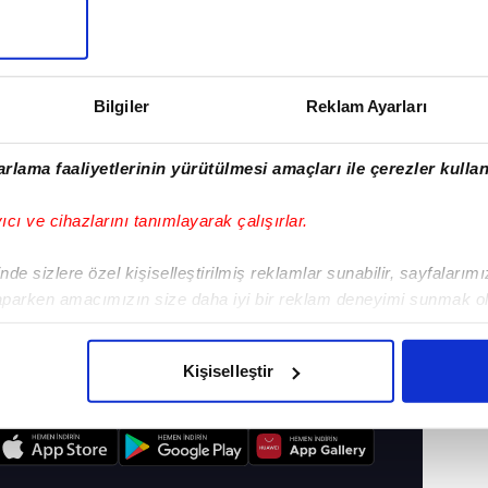
Bilgiler
Reklam Ayarları
rlama faaliyetlerinin yürütülmesi amaçları ile çerezler kullan
yıcı ve cihazlarını tanımlayarak çalışırlar.
de sizlere özel kişiselleştirilmiş reklamlar sunabilir, sayfalarım
aparken amacımızın size daha iyi bir reklam deneyimi sunmak ol
imizden gelen çabayı gösterdiğimizi ve bu noktada, reklamların ma
SPOR
#ROMA
olduğunu sizlere hatırlatmak isteriz.
Kişiselleştir
çerezlere izin vermedikleri takdirde, kullanıcılara hedefli reklaml
I
abilmek için İnternet Sitemizde kendimize ve üçüncü kişilere ait 
isel verileriniz işlenmekte olup gerekli olan çerezler bilgi toplum