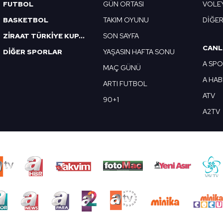
FUTBOL
GÜN ORTASI
VOLE
BASKETBOL
TAKIM OYUNU
DİĞE
ZİRAAT TÜRKİYE KUPASI
SON SAYFA
CANL
DİĞER SPORLAR
YAŞASIN HAFTA SONU
A SP
MAÇ GÜNÜ
A HA
ARTI FUTBOL
ATV
90+1
A2TV