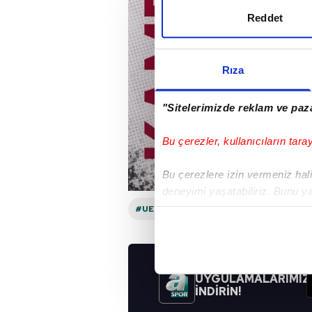
Reddet
Rıza
"Sitelerimizde reklam ve paza
Bu çerezler, kullanıcıların tara
Bu çerezlere izin vermeniz halin
deneyimi yaşatabiliriz. Bunu y
içerikleri sunabilmek adına el
#UEFA KONFERANS LIGI
#TRABZON
noktasında tek gelir kalemimiz 
Her halükârda, kullanıcılar, bu 
UYGULAMALARIMIZ
İNDİRİN!
Sizlere daha iyi bir hizmet sun
çerezler vasıtasıyla çeşitli kiş