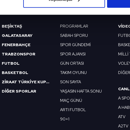
VERI POLITIKASI
GIZLILIK BILDIRIMI
KÜNYE / İLETIŞIM
çerezlere izin vermedikleri takdirde, kullanıcılara hedefli reklaml
abilmek için İnternet Sitemizde kendimize ve üçüncü kişilere ait 
BEŞİKTAŞ
PROGRAMLAR
VIDE
isel verileriniz işlenmekte olup gerekli olan çerezler bilgi toplum
GALATASARAY
SABAH SPORU
FUTB
 çerezler, sitemizin daha işlevsel kılınması ve kişiselleştirilmes
 yapılması, amaçlarıyla sınırlı olarak açık rızanız dahilinde kulla
FENERBAHÇE
SPOR GÜNDEMİ
BASK
TRABZONSPOR
SPOR AJANSI
MİLLİ
aşağıda yer alan panel vasıtasıyla belirleyebilirsiniz. Çerezlere iliş
FUTBOL
GÜN ORTASI
VOLE
lgilendirme Metnimizi
ziyaret edebilirsiniz.
BASKETBOL
TAKIM OYUNU
DİĞE
Korunması Kanunu uyarınca hazırlanmış Aydınlatma Metnimizi okum
ZİRAAT TÜRKİYE KUPASI
SON SAYFA
 çerezlerle ilgili bilgi almak için lütfen
tıklayınız
.
CANL
DİĞER SPORLAR
YAŞASIN HAFTA SONU
A SP
MAÇ GÜNÜ
A HA
ARTI FUTBOL
ATV
90+1
A2TV