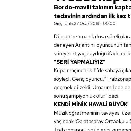
Bordo-mavili takımın kapta
tedavinin ardından ilk kez to
Giriş Tarihi:
27 Ocak 2019 - 00:00
Dün antrenmanda kısa süreli olarak
deneyen Arjantinli oyuncunun tam 
süreye ihtiyaç duyduğu ifade edild
"SERİ YAPMALIYIZ"
Kupa maçında ilk 11'de sahaya çıka
söyledi. Genç oyuncu,"Trabzonspo
geçmek güzeldi. Umarım ligde de b
sonu şampiyonluk olur" dedi.
KENDİ MİNİK HAYALİ BÜYÜK
Müzik öğretmeninin tavsiyesi üz
yaşındaki Galatasaray Ortaokulu 
Trabzonspor tribünlerini kemençe