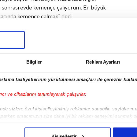
aç sonrası evde kemençe çalıyorum. En büyük
maçında kemençe çalmak" dedi.
I
Bilgiler
Reklam Ayarları
rlama faaliyetlerinin yürütülmesi amaçları ile çerezler kullan
Sonraki Haber
Rodallega'dan iddialı
yıcı ve cihazlarını tanımlayarak çalışırlar.
sözler
de sizlere özel kişiselleştirilmiş reklamlar sunabilir, sayfalarım
aparken amacımızın size daha iyi bir reklam deneyimi sunmak ol
imizden gelen çabayı gösterdiğimizi ve bu noktada, reklamların ma
olduğunu sizlere hatırlatmak isteriz.
Kişiselleştir