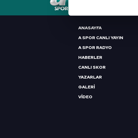
RSS
YAYIN AKIŞI
FREKANSLAR
Her halükârda, kullanıcılar, bu 
Sizlere daha iyi bir hizmet sun
ANASAYFA
çerezler vasıtasıyla çeşitli kiş
A SPOR CANLI YAYIN
amacıyla kullanılmaktadır. Diğer
reklam/pazarlama faaliyetlerinin
A SPOR RADYO
HABERLER
Çerezlere ilişkin tercihlerinizi 
CANLI SKOR
butonuna tıklayabilir,
Çerez Bi
YAZARLAR
6698 sayılı Kişisel Verilerin 
GALERİ
mevzuata uygun olarak kullanılan
VİDEO