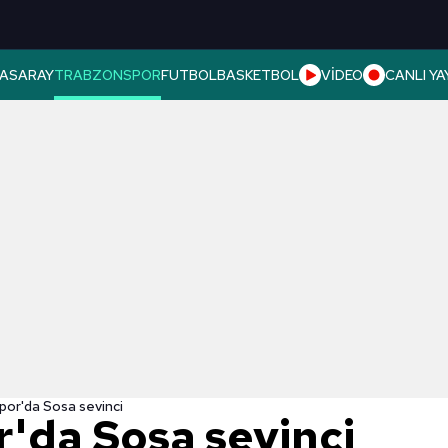
ASARAY
TRABZONSPOR
FUTBOL
BASKETBOL
VİDEO
CANLI YA
or'da Sosa sevinci
'da Sosa sevinci