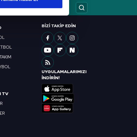
ar gösterilmeyecektir."
çerezler kullanılmaktadır. Bu
BIZI TAKIP EDIN
O
u hizmetlerinin sunulması
OL
i ve sizlere yönelik
nılacaktır.
ETBOL
 TAKIM
kin detaylı bilgi için Ayarlar
YBOL
UYGULAMALARIMIZI
R
İNDİRİN!
ak ve sitemizde ilgili
I TV
OR
BER