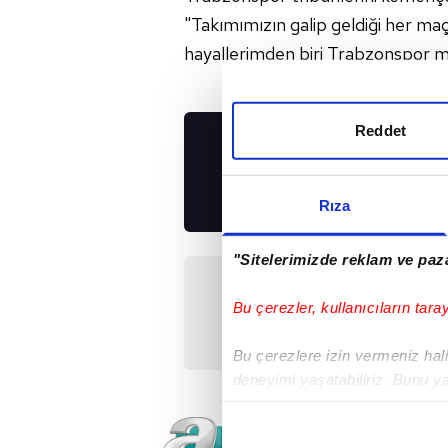
"Takımımızın galip geldiği her m
hayallerimden biri Trabzonspor 
Reddet
UYGULAMALARIMIZ
İNDİRİN!
Rıza
"Sitelerimizde reklam ve paza
Önceki Haber
Ibanez kararsızlığı
Bu çerezler, kullanıcıların tara
Bu çerezlere izin vermeniz halin
deneyimi yaşatabiliriz. Bunu y
içerikleri sunabilmek adına el
noktasında tek gelir kalemimiz 