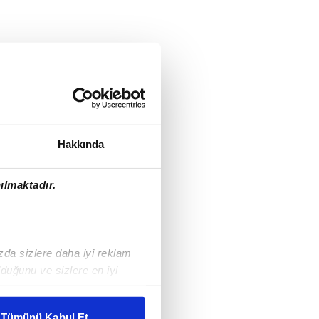
Hakkında
ılmaktadır.
ızda sizlere daha iyi reklam
duğunu ve sizlere en iyi
liyetlerimizi karşılamak
Tümünü Kabul Et