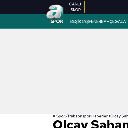
CANLI
SKOR
BEŞİKTAŞ
FENERBAHÇE
GALAT
A Spor
Trabzonspor Haberleri
Olcay Şah
Olcay Şahan