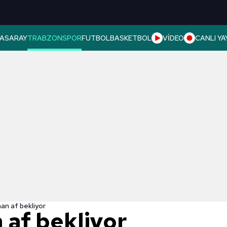
ASARAY
TRABZONSPOR
FUTBOL
BASKETBOL
VİDEO
CANLI YA
an af bekliyor
 af bekliyor