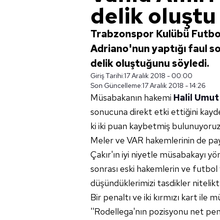
delik oluştu
Trabzonspor Kulübü Futbol
Adriano'nun yaptığı faul so
delik oluştuğunu söyledi.
Giriş Tarihi:
17 Aralık 2018 - 00:00
Son Güncelleme:
17 Aralık 2018 - 14:26
Müsabakanın hakemi
Halil Umut
sonucuna direkt etki ettiğini kayd
ki iki puan kaybetmiş bulunuyoru
Meler ve VAR hakemlerinin de pa
Çakır'ın iyi niyetle müsabakayı yö
sonrası eski hakemlerin ve futbol
düşündüklerimizi tasdikler nitelikte
Bir penaltı ve iki kırmızı kart ile
''Rodellega'nın pozisyonu net pe