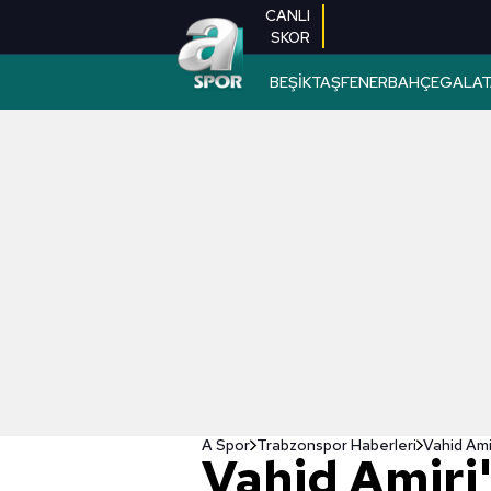
CANLI
SKOR
BEŞİKTAŞ
FENERBAHÇE
GALAT
A Spor
Trabzonspor Haberleri
Vahid Amir
Vahid Amiri'