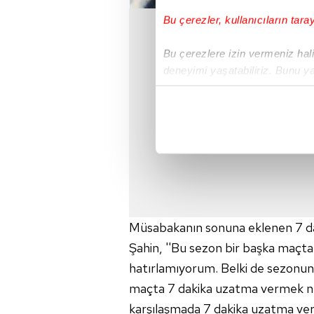
Bu çerezler, kullanıcıların tara
Bu çerezlere izin vermeniz halin
deneyimi yaşatabiliriz. Bunu y
içerikleri sunabilmek adına el
noktasında tek gelir kalemimiz 
Her halükârda, kullanıcılar, bu 
Sizlere daha iyi bir hizmet sun
çerezler vasıtasıyla çeşitli kiş
amacıyla kullanılmaktadır. Diğer
reklam/pazarlama faaliyetlerinin
Müsabakanın sonuna eklenen 7 da
Şahin, ''Bu sezon bir başka maçta
Çerezlere ilişkin tercihlerinizi 
hatırlamıyorum. Belki de sezonun
butonuna tıklayabilir,
Çerez Bi
maçta 7 dakika uzatma vermek ney
6698 sayılı Kişisel Verilerin 
karşılaşmada 7 dakika uzatma veri