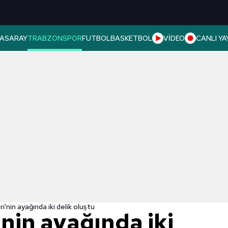
ASARAY
TRABZONSPOR
FUTBOL
BASKETBOL
VİDEO
CANLI YA
i'nin ayağında iki delik oluştu
nin ayağında iki