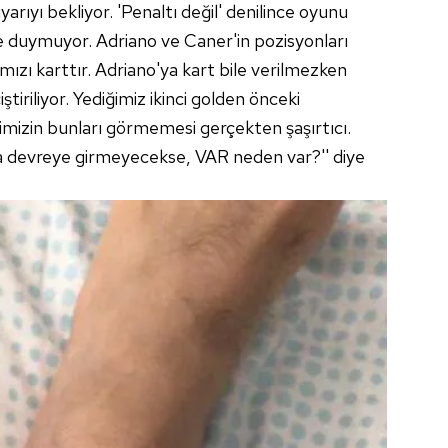
arıyı bekliyor. 'Penaltı değil' denilince oyunu
le duymuyor. Adriano ve Caner'in pozisyonları
rmızı karttır. Adriano'ya kart bile verilmezken
tiriliyor. Yediğimiz ikinci golden önceki
imizin bunları görmemesi gerçekten şaşırtıcı.
da devreye girmeyecekse, VAR neden var?'' diye