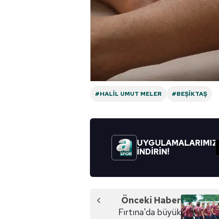
#HALIL UMUT MELER
#BEŞIKTAŞ
UYGULAMALARIMIZ
İNDİRİN!
Önceki Haber
Fırtına'da büyük