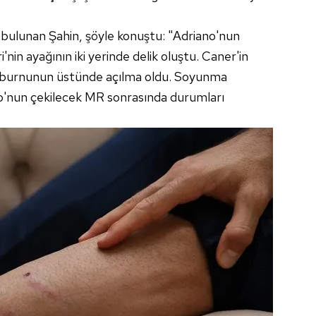
 çerezlerle ilgili bilgi almak için lütfen
tıklayınız
.
 da bulunan Şahin, şöyle konuştu: "Adriano'nun
'nin ayağının iki yerinde delik oluştu. Caner'in
se burnunun üstünde açılma oldu. Soyunma
rgo'nun çekilecek MR sonrasında durumları