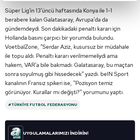
kalemimiz olduğunu sizlere hatırlatmak isteriz.
Süper Lig'in 13'üncü haftasında Konya ile 1-1
berabere kalan Galatasaray, Avrupa'da da
Her halükârda, kullanıcılar, bu çerezlere izin vermedikleri
gündemdeydi. Son dakikadaki penaltı kararı için
takdirde, kullanıcılara hedefli reklamlar
gösterilmeyecektir."
Hollanda basını çarpıcı bir yorumda bulundu.
VoetbalZone, "Serdar Aziz, kusursuz bir müdahale
Sizlere daha iyi bir hizmet sunabilmek için İnternet
ile topu aldı. Penaltı kararı verilmemeliydi ama
Sitemizde kendimize ve üçüncü kişilere ait çerezler
hakem, VAR'a bile bakmadı. Galatasaray, bu maçtan
kullanılmaktadır. Bu çerezler vasıtasıyla çeşitli kişisel
sonra soyulmuş gibi hissedecek" yazdı. beIN Sport
verileriniz işlenmekte olup gerekli olan çerezler bilgi
toplumu hizmetlerinin sunulması amacıyla
kanalının Fransız spikeri ise, "Pozisyon temiz
kullanılmaktadır. Diğer çerezler, sitemizin daha işlevsel
görünüyor. Kurallar mı değişti?" yorumunu yaptı.
kılınması ve kişiselleştirilmesi ve sizlere yönelik
reklam/pazarlama faaliyetlerinin yapılması, amaçlarıyla
#TÜRKIYE FUTBOL FEDERASYONU
sınırlı olarak açık rızanız dahilinde kullanılacaktır.
Çerezlere ilişkin tercihlerinizi aşağıda yer alan panel
UYGULAMALARIMIZI İNDİRİN!
vasıtasıyla belirleyebilirsiniz. Çerezlere ilişkin detaylı bilgi