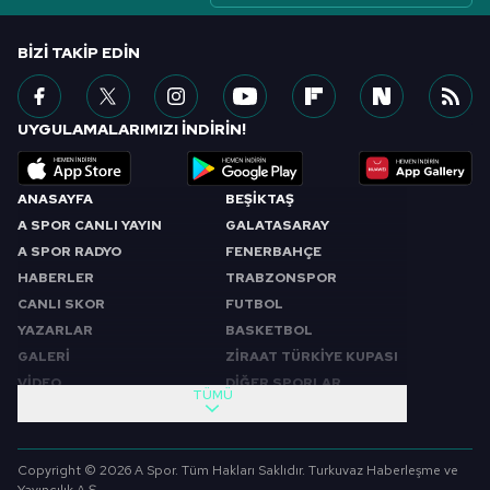
BIZI TAKIP EDIN
UYGULAMALARIMIZI İNDİRİN!
ANASAYFA
BEŞİKTAŞ
A SPOR CANLI YAYIN
GALATASARAY
A SPOR RADYO
FENERBAHÇE
HABERLER
TRABZONSPOR
CANLI SKOR
FUTBOL
YAZARLAR
BASKETBOL
GALERİ
ZİRAAT TÜRKİYE KUPASI
VİDEO
DİĞER SPORLAR
TÜMÜ
PROGRAMLAR
VIDEO
SABAH SPORU
FUTBOL
Copyright © 2026 A Spor. Tüm Hakları Saklıdır. Turkuvaz Haberleşme ve
SPOR GÜNDEMİ
BASKETBOL