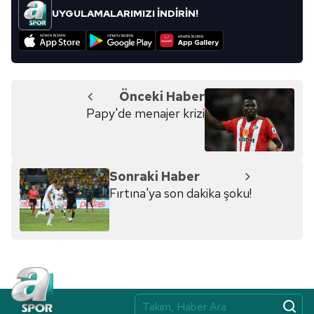
kullanılmaktadır. Bu çerezler vasıtasıyla çeşitli kişisel
UYGULAMALARIMIZI İNDİRİN!
verileriniz işlenmekte olup gerekli olan çerezler bilgi
toplumu hizmetlerinin sunulması amacıyla
kullanılmaktadır. Diğer çerezler, sitemizin daha işlevsel
kılınması ve kişiselleştirilmesi ve sizlere yönelik
reklam/pazarlama faaliyetlerinin yapılması, amaçlarıyla
Önceki Haber
sınırlı olarak açık rızanız dahilinde kullanılacaktır.
Papy'de menajer krizi
Çerezlere ilişkin tercihlerinizi aşağıda yer alan panel
vasıtasıyla belirleyebilirsiniz. Çerezlere ilişkin detaylı bilgi
için Ayarlar butonuna tıklayabilir,
Çerez Bilgilendirme
Sonraki Haber
Metnimizi
ziyaret edebilirsiniz.
Fırtına'ya son dakika şoku!
6698 sayılı Kişisel Verilerin Korunması Kanunu uyarınca
hazırlanmış Aydınlatma Metnimizi okumak ve sitemizde
ilgili mevzuata uygun olarak kullanılan çerezlerle ilgili bilgi
almak için lütfen
tıklayınız
.