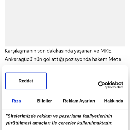
Karşılaşmanın son dakikasında yaşanan ve MKE
Ankaragücü'nün gol attığı pozisyonda hakem Mete
Kalkavan'ın yanlış bir karar verdiğini savunan
Karaman, "Tıpkı Abdülkadir'e gösterilen kartte
Reddet
olduğu gibi, hakemin hata yaptığını düşünüyorum.
Pozisyonda faul vardı ama lehimize olması
gerekiyordu. Hakem burada yorum hatası yaptı. Bu
Rıza
Bilgiler
Reklam Ayarları
Hakkında
hata da emeğimizin karşılığı olarak gelmesi gereken 2
"Sitelerimizde reklam ve pazarlama faaliyetlerinin
puanın önüne geçti." değerlendirmesinde bulundu.
yürütülmesi amaçları ile çerezler kullanılmaktadır.
MKE Ankaragücü'nün başarıyla lige çıktığını ve yeni