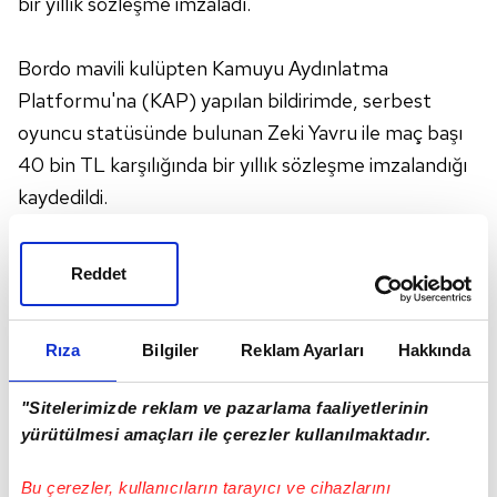
bir yıllık sözleşme imzaladı.
Bordo mavili kulüpten Kamuyu Aydınlatma
Platformu'na (KAP) yapılan bildirimde, serbest
oyuncu statüsünde bulunan Zeki Yavru ile maç başı
40 bin TL karşılığında bir yıllık sözleşme imzalandığı
kaydedildi.
Zeki Yavru, Trabzonspor formasıyla mücadelelere ilk
Reddet
11'de başlaması halinde 40 bin TL'nin tamamını,
sonradan girmesi durumunda maç başı ücretinin
Rıza
Bilgiler
Reklam Ayarları
Hakkında
yüzde 75'ini, maç kadrosunda yer alıp süre almaması
durumunda ise bu ücretin yüzde 50'sini kazanacak.
"Sitelerimizde reklam ve pazarlama faaliyetlerinin
yürütülmesi amaçları ile çerezler kullanılmaktadır.
Bu çerezler, kullanıcıların tarayıcı ve cihazlarını