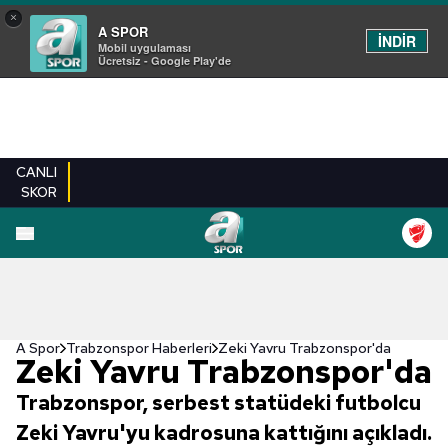
×
A SPOR
İNDİR
Mobil uygulaması
Ücretsiz - Google Play'de
CANLI
SKOR
A Spor
Trabzonspor Haberleri
Zeki Yavru Trabzonspor'da
Zeki Yavru Trabzonspor'da
Trabzonspor, serbest statüdeki futbolcu
Zeki Yavru'yu kadrosuna kattığını açıkladı.