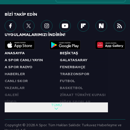
BIZI TAKIP EDIN
UYGULAMALARIMIZI İNDİRİN!
ANASAYFA
BEŞİKTAŞ
A SPOR CANLI YAYIN
GALATASARAY
A SPOR RADYO
FENERBAHÇE
HABERLER
TRABZONSPOR
CANLI SKOR
FUTBOL
YAZARLAR
BASKETBOL
GALERİ
ZİRAAT TÜRKİYE KUPASI
VİDEO
DİĞER SPORLAR
TÜMÜ
PROGRAMLAR
VIDEO
SABAH SPORU
FUTBOL
Copyright © 2026 A Spor. Tüm Hakları Saklıdır. Turkuvaz Haberleşme ve
SPOR GÜNDEMİ
BASKETBOL