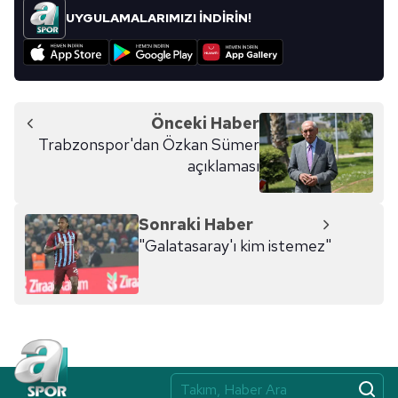
kullanılmaktadır. Bu çerezler vasıtasıyla çeşitli kişisel
UYGULAMALARIMIZI İNDİRİN!
verileriniz işlenmekte olup gerekli olan çerezler bilgi
toplumu hizmetlerinin sunulması amacıyla
kullanılmaktadır. Diğer çerezler, sitemizin daha işlevsel
kılınması ve kişiselleştirilmesi ve sizlere yönelik
reklam/pazarlama faaliyetlerinin yapılması, amaçlarıyla
Önceki Haber
sınırlı olarak açık rızanız dahilinde kullanılacaktır.
Trabzonspor'dan Özkan Sümer
açıklaması
Çerezlere ilişkin tercihlerinizi aşağıda yer alan panel
vasıtasıyla belirleyebilirsiniz. Çerezlere ilişkin detaylı bilgi
için Ayarlar butonuna tıklayabilir,
Çerez Bilgilendirme
Sonraki Haber
Metnimizi
ziyaret edebilirsiniz.
"Galatasaray'ı kim istemez"
6698 sayılı Kişisel Verilerin Korunması Kanunu uyarınca
hazırlanmış Aydınlatma Metnimizi okumak ve sitemizde
ilgili mevzuata uygun olarak kullanılan çerezlerle ilgili bilgi
almak için lütfen
tıklayınız
.