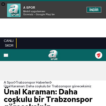
×
A SPOR
İNDİR
Mobil uygulaması
Ücretsiz - Google Play'de
CANLI
SKOR
A Spor
Trabzonspor Haberleri
Ünal Karaman: Daha coşkulu bir Trabzonspor göreceksiniz
Ünal Karaman: Daha
coşkulu bir Trabzonspor