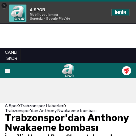
×
A SPOR
İNDİR
Mobil uygulaması
Ücretsiz - Google Play'de
CANLI
SKOR
A Spor
Trabzonspor Haberleri
Trabzonspor'dan Anthony Nwakaeme bombası
Trabzonspor'dan Anthony
Nwakaeme bombası