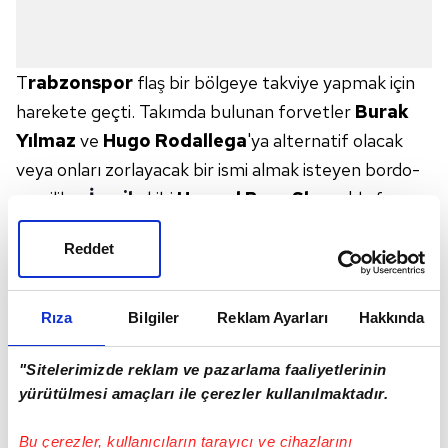
T
rabzonspor
flaş bir bölgeye takviye yapmak için
harekete geçti. Takımda bulunan forvetler
Burak
Yılmaz
ve
Hugo
Rodallega
'ya alternatif olacak
veya onları zorlayacak bir ismi almak isteyen bordo-
mavililer,
İsrail
ekibi
Hapoel Beer
Sheva
'da forma
giyen 29 yaşındaki Nijeryalı forvet
Anthony
Reddet
Nwakaeme
'yi gündemine aldı. Kulübüyle 1 yıllık daha
sözleşmesi bulunan
Nwakaeme
için bonservis
pazarlığı yapan
Karadeniz ekibi
bu transferi uygun
Rıza
Bilgiler
Reklam Ayarları
Hakkında
bir maliyetle sonuçlandırmayı amaçlıyor.
"Sitelerimizde reklam ve pazarlama faaliyetlerinin
1 MİLYON 500 BİN EURO
yürütülmesi amaçları ile çerezler kullanılmaktadır.
Forvet
hattında ve sol kanatta görev yapabilen
Nwakaeme geçtiğimiz sezon 33 maçta
14 gol
Bu çerezler, kullanıcıların tarayıcı ve cihazlarını