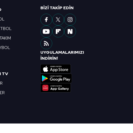
ak ve sitemizde ilgili
BIZI TAKIP EDIN
O
OL
ETBOL
 TAKIM
YBOL
UYGULAMALARIMIZI
R
İNDİRİN!
I TV
OR
BER