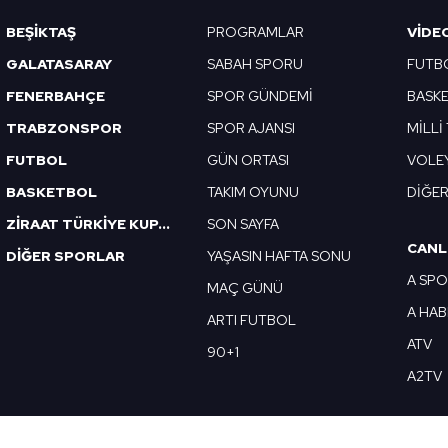
Korunması Kanunu uyarınca hazırlanmış Aydınlatma Metnimizi okum
BEŞİKTAŞ
PROGRAMLAR
VIDE
 çerezlerle ilgili bilgi almak için lütfen
tıklayınız
.
GALATASARAY
SABAH SPORU
FUTB
FENERBAHÇE
SPOR GÜNDEMİ
BASK
TRABZONSPOR
SPOR AJANSI
MİLLİ
FUTBOL
GÜN ORTASI
VOLE
BASKETBOL
TAKIM OYUNU
DİĞE
ZİRAAT TÜRKİYE KUPASI
SON SAYFA
CANL
DİĞER SPORLAR
YAŞASIN HAFTA SONU
A SP
MAÇ GÜNÜ
A HA
ARTI FUTBOL
ATV
90+1
A2TV