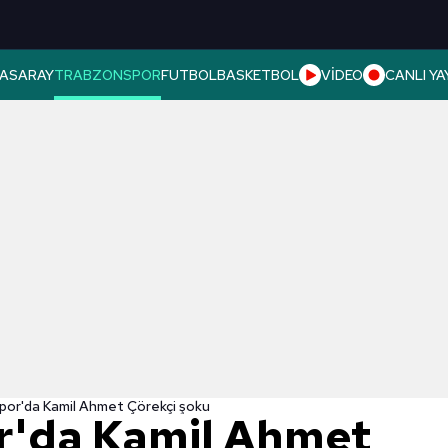
ASARAY
TRABZONSPOR
FUTBOL
BASKETBOL
VİDEO
CANLI YA
por'da Kamil Ahmet Çörekçi şoku
r'da Kamil Ahmet