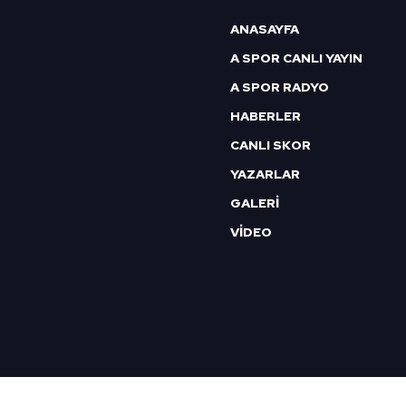
6698 sayılı Kişisel Verilerin 
ANASAYFA
mevzuata uygun olarak kullanılan
A SPOR CANLI YAYIN
A SPOR RADYO
HABERLER
CANLI SKOR
YAZARLAR
GALERİ
VİDEO