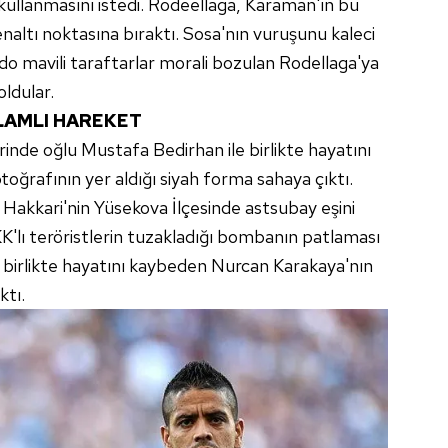
 kullanmasını istedi. Rodeellaga, Karaman'ın bu
enaltı noktasına bıraktı. Sosa'nın vuruşunu kaleci
o mavili taraftarlar morali bozulan Rodellaga'ya
oldular.
LAMLI HAREKET
inde oğlu Mustafa Bedirhan ile birlikte hayatını
ğrafının yer aldığı siyah forma sahaya çıktı.
 Hakkari'nin Yüsekova İlçesinde astsubay eşini
'lı teröristlerin tuzakladığı bombanın patlaması
 birlikte hayatını kaybeden Nurcan Karakaya'nın
ktı.