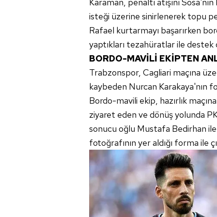
Karaman, penaltı atışını Sosa'nın
isteği üzerine sinirlenerek topu p
Rafael kurtarmayı başarırken bord
yaptıkları tezahüratlar ile destek 
BORDO-MAVİLİ EKİPTEN AN
Trabzonspor, Cagliari maçına üzer
kaybeden Nurcan Karakaya'nın foto
Bordo-mavili ekip, hazırlık maçına
ziyaret eden ve dönüş yolunda PKK
sonucu oğlu Mustafa Bedirhan ile
fotoğrafının yer aldığı forma ile çı