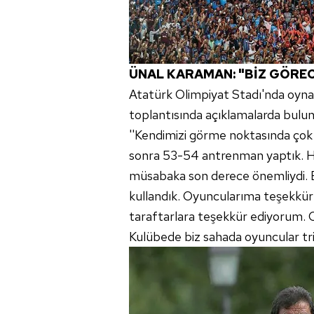
ÜNAL KARAMAN: "BİZ GÖRE
Atatürk Olimpiyat Stadı'nda oyn
toplantısında açıklamalarda bul
''Kendimizi görme noktasında çok
sonra 53-54 antrenman yaptık. H
müsabaka son derece önemliydi. B
kullandık. Oyuncularıma teşekkür
taraftarlara teşekkür ediyorum. O
Kulübede biz sahada oyuncular trib