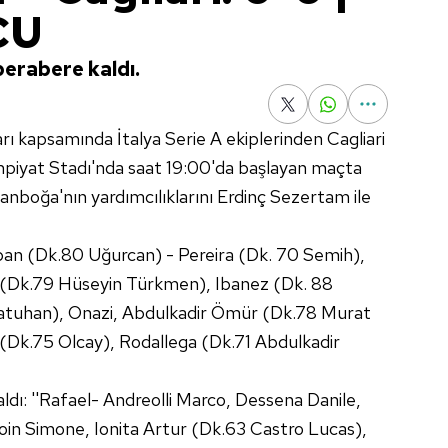
CU
berabere kaldı.
rı kapsamında İtalya Serie A ekiplerinden Cagliari
limpiyat Stadı'nda saat 19:00'da başlayan maçta
anboğa'nın yardımcılıklarını Erdinç Sezertam ile
an (Dk.80 Uğurcan) - Pereira (Dk. 70 Semih),
 (Dk.79 Hüseyin Türkmen), Ibanez (Dk. 88
atuhan), Onazi, Abdulkadir Ömür (Dk.78 Murat
(Dk.75 Olcay), Rodallega (Dk.71 Abdulkadir
i aldı: ''Rafael- Andreolli Marco, Dessena Danile,
oin Simone, Ionita Artur (Dk.63 Castro Lucas),