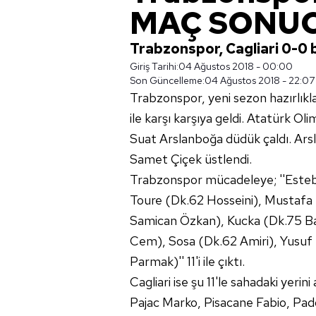
MAÇ SONU
Trabzonspor, Cagliari 0-0 
Giriş Tarihi:
04 Ağustos 2018 - 00:00
Son Güncelleme:
04 Ağustos 2018 - 22:07
Trabzonspor, yeni sezon hazırlıkla
ile karşı karşıya geldi. Atatürk O
Suat Arslanboğa düdük çaldı. Arsl
Samet Çiçek üstlendi.
Trabzonspor mücadeleye; ''Esteb
Toure (Dk.62 Hosseini), Mustafa
Samican Özkan), Kucka (Dk.75 B
Cem), Sosa (Dk.62 Amiri), Yusuf 
Parmak)'' 11'i ile çıktı.
Cagliari ise şu 11'le sahadaki yerin
Pajac Marko, Pisacane Fabio, Pad