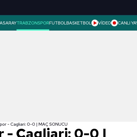
ASARAY
TRABZONSPOR
FUTBOL
BASKETBOL
VİDEO
CANLI YA
por - Cagliari: 0-0 | MAÇ SONUCU
- Cagliari: 0-0 |