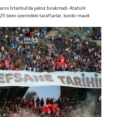
 çerezlerle ilgili bilgi almak için lütfen
tıklayınız
.
arını İstanbul'da yalnız bırakmadı. Atatürk
25 binin üzerindeki taraftarlar, bordo-mavili