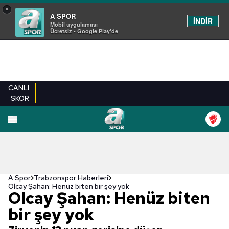
×
A SPOR
İNDİR
Mobil uygulaması
Ücretsiz - Google Play'de
CANLI
SKOR
A Spor
Trabzonspor Haberleri
Olcay Şahan: Henüz biten bir şey yok
Olcay Şahan: Henüz biten
bir şey yok