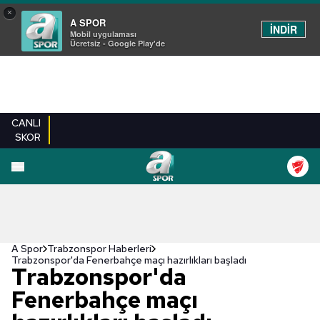
×
A SPOR
İNDİR
Mobil uygulaması
Ücretsiz - Google Play'de
CANLI
SKOR
A Spor
Trabzonspor Haberleri
Trabzonspor'da Fenerbahçe maçı hazırlıkları başladı
Trabzonspor'da
Fenerbahçe maçı