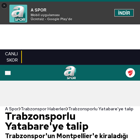
×
A SPOR
İNDİR
Mobil uygulaması
Ücretsiz - Google Play'de
CANLI
SKOR
A Spor
Trabzonspor Haberleri
Trabzonsporlu Yatabare'ye talip
Trabzonsporlu
Yatabare'ye talip
Trabzonspor'un Montpellier'e kiraladığı