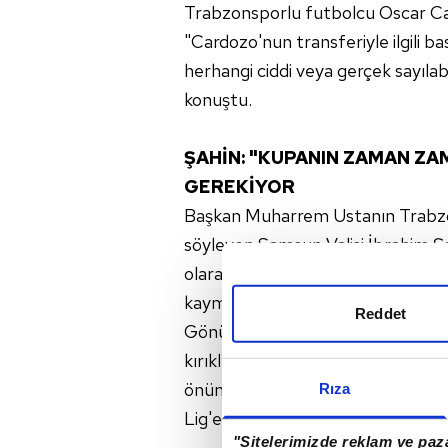
Trabzonsporlu futbolcu Oscar Card
"Cardozo'nun transferiyle ilgili 
herhangi ciddi veya gerçek sayıla
konuştu.
ŞAHİN: "KUPANIN ZAMAN ZA
GEREKİYOR
Başkan Muharrem Ustanın Trabzon
söyleyen Samsun Valisi İbrahim Şa
olarak bizi de çok sevindirir. As
kayması gerekiyor. Trabzonspor'un
Reddet
Gönül ister ki Samsunspor da Sü
kırıklıkları yaşadık ama son galibi
önümüzdeki maçtan da 3 puan al
Rıza
Lig'e çıkması Samsun'a kazandırac
"Sitelerimizde reklam ve paza