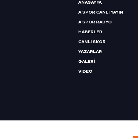
6698 sayılı Kişisel Verilerin 
ANASAYFA
mevzuata uygun olarak kullanılan
A SPOR CANLI YAYIN
A SPOR RADYO
HABERLER
CANLI SKOR
YAZARLAR
GALERİ
VİDEO