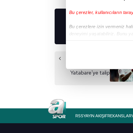
Bu çerezler, kullanıcıların tara
UYGULAMALARIMIZ
Bu çerezlere izin vermeniz halin
İNDİRİN!
deneyimi yaşatabiliriz. Bunu y
içerikleri sunabilmek adına el
noktasında tek gelir kalemimiz 
Önceki Haber
Her halükârda, kullanıcılar, bu 
Trabzonsporlu
Yatabare'ye talip
Sizlere daha iyi bir hizmet sun
çerezler vasıtasıyla çeşitli kiş
amacıyla kullanılmaktadır. Diğer
reklam/pazarlama faaliyetlerinin
Çerezlere ilişkin tercihlerinizi 
RSS
YAYIN AKIŞI
FREKANSLAR
butonuna tıklayabilir,
Çerez Bi