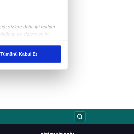
ızda sizlere daha iyi reklam
duğunu ve sizlere en iyi
liyetlerimizi karşılamak
Tümünü Kabul Et
ar gösterilmeyecektir."
çerezler kullanılmaktadır. Bu
u hizmetlerinin sunulması
i ve sizlere yönelik
nılacaktır.
kin detaylı bilgi için Ayarlar