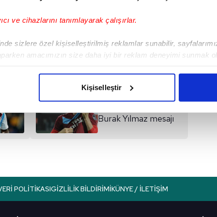
yıcı ve cihazlarını tanımlayarak çalışırlar.
I
de sizlere özel kişiselleştirilmiş reklamlar sunabilir, sayfalarım
aparken amacımızın size daha iyi bir reklam deneyimi sunmak ol
imizden gelen çabayı gösterdiğimizi ve bu noktada, reklamların ma
olduğunu sizlere hatırlatmak isteriz.
Kişiselleştir
Sonraki Haber
çerezlere izin vermedikleri takdirde, kullanıcılara hedefli reklaml
Muharrem Usta'dan
Burak Yılmaz mesajı
abilmek için İnternet Sitemizde kendimize ve üçüncü kişilere ait 
isel verileriniz işlenmekte olup gerekli olan çerezler bilgi toplum
 çerezler, sitemizin daha işlevsel kılınması ve kişiselleştirilmes
 yapılması, amaçlarıyla sınırlı olarak açık rızanız dahilinde kulla
aşağıda yer alan panel vasıtasıyla belirleyebilirsiniz. Çerezlere iliş
VERI POLITIKASI
GIZLILIK BILDIRIMI
KÜNYE / İLETIŞIM
lgilendirme Metnimizi
ziyaret edebilirsiniz.