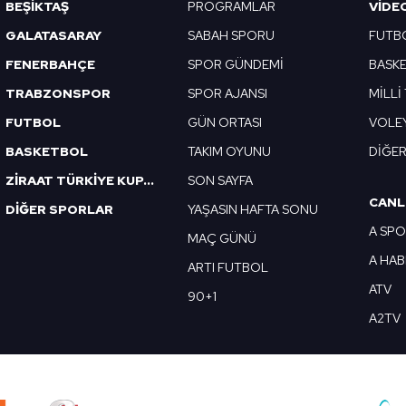
Korunması Kanunu uyarınca hazırlanmış Aydınlatma Metnimizi okum
BEŞİKTAŞ
PROGRAMLAR
VIDE
 çerezlerle ilgili bilgi almak için lütfen
tıklayınız
.
GALATASARAY
SABAH SPORU
FUTB
FENERBAHÇE
SPOR GÜNDEMİ
BASK
TRABZONSPOR
SPOR AJANSI
MİLLİ
FUTBOL
GÜN ORTASI
VOLE
BASKETBOL
TAKIM OYUNU
DİĞE
ZİRAAT TÜRKİYE KUPASI
SON SAYFA
CANL
DİĞER SPORLAR
YAŞASIN HAFTA SONU
A SP
MAÇ GÜNÜ
A HA
ARTI FUTBOL
ATV
90+1
A2TV