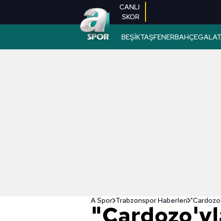
CANLI
SKOR
BEŞİKTAŞ
FENERBAHÇE
GALAT
A Spor
Trabzonspor Haberleri
"Cardozo'y
"Cardozo'yla