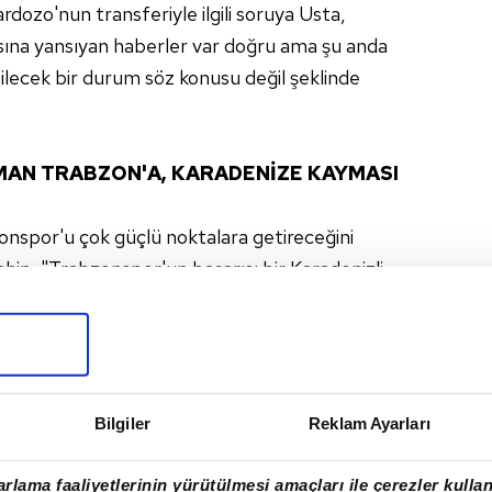
ozo'nun transferiyle ilgili soruya Usta,
basına yansıyan haberler var doğru ama şu anda
bilecek bir durum söz konusu değil şeklinde
MAN TRABZON'A, KARADENİZE KAYMASI
spor'u çok güçlü noktalara getireceğini
hin, "Trabzonspor'un başarısı bir Karadenizli
lında kupanın zaman zaman Trabzon'a, Karadeniz'e
 ligde şampiyonluğa oynaması bizi sevindirir.
per Lig'de mücadele etsin. Zaman zaman hayal
yet bize nefes aldırdı. İnşallah Samsunspor
Bilgiler
Reklam Ayarları
ırsa yarıştan kopmayacak. Samsunspor'un Süper
aktır açıklamasını yaptı.
rlama faaliyetlerinin yürütülmesi amaçları ile çerezler kullan