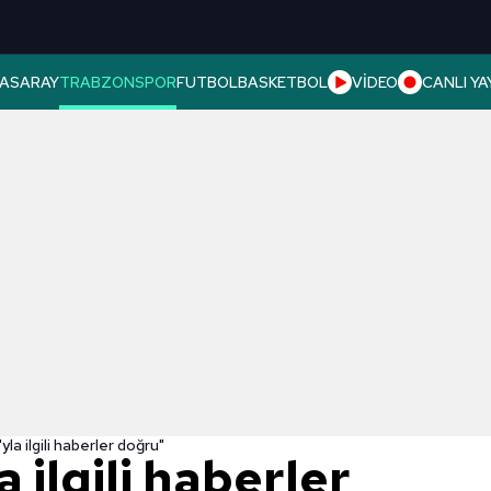
ASARAY
TRABZONSPOR
FUTBOL
BASKETBOL
VİDEO
CANLI YA
la ilgili haberler doğru"
 ilgili haberler