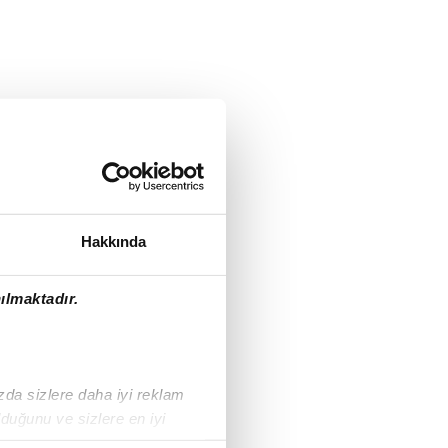
Hakkında
ılmaktadır.
ızda sizlere daha iyi reklam
duğunu ve sizlere en iyi
liyetlerimizi karşılamak