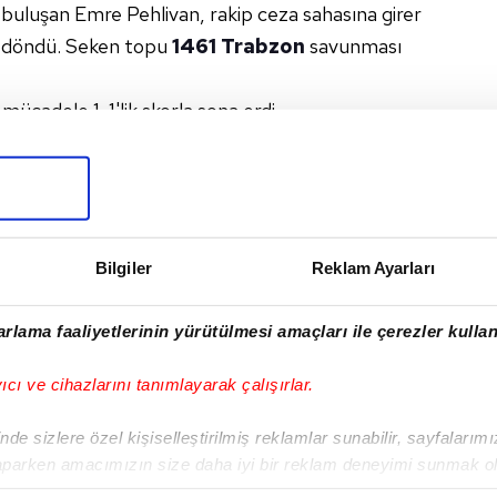
 buluşan Emre Pehlivan, rakip ceza sahasına girer
n döndü. Seken topu
1461 Trabzon
savunması
ücadele 1-1'lik skorla sona erdi.
#1461 TRABZON
I
Bilgiler
Reklam Ayarları
rlama faaliyetlerinin yürütülmesi amaçları ile çerezler kullan
yıcı ve cihazlarını tanımlayarak çalışırlar.
Sonraki Haber
Adıyaman 1954 Spor-
de sizlere özel kişiselleştirilmiş reklamlar sunabilir, sayfalarım
Kemerspor 2003: 3-
aparken amacımızın size daha iyi bir reklam deneyimi sunmak ol
0
imizden gelen çabayı gösterdiğimizi ve bu noktada, reklamların ma