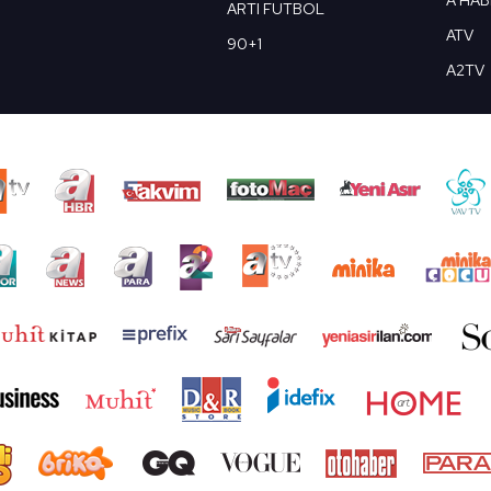
A HA
ARTI FUTBOL
ATV
90+1
A2TV