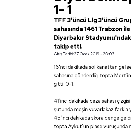
1- 1
TFF 3'üncü Lig 3'üncü Gru
sahasında 1461 Trabzon ile 1
Diyarbakır Stadyumu'ndaki 
takip etti.
Giriş Tarihi:
27 Ocak 2019 - 20:03
16'ncı dakikada sol kanattan geli
sahasına gönderdiği topta Mert'in
gitti: 0-1.
41'inci dakikada ceza sahası çizg
şutunda meşin yuvarlakaz farkla ya
45'inci dakikada skora denge geldi
topta Aykut'un plase vuruşunda meş