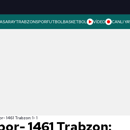
ASARAY
TRABZONSPOR
FUTBOL
BASKETBOL
VİDEO
CANLI YA
r- 1461 Trabzon: 1- 1
por- 1461 Trabzon: