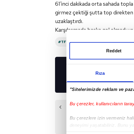
61'inci dakikada orta sahada topla
girmez çektiği şutta top direkte
uzaklaştırdı.
Karşılaşmada başka gol olmadı ve m
#TFF
#TRABZON
#DIYARBAKIR
Reddet
UYGULAMALARIMIZ
Rıza
İNDİRİN!
"Sitelerimizde reklam ve paza
Bu çerezler, kullanıcıların tara
Önceki Haber
Karşıyaka'dan yol
Bu çerezlere izin vermeniz halin
kazası
deneyimi yaşatabiliriz. Bunu y
içerikleri sunabilmek adına el