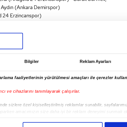
Aydın (Ankara Demirspor)
 24 Erzincanspor)
I
Bilgiler
Reklam Ayarları
rlama faaliyetlerinin yürütülmesi amaçları ile çerezler kullan
Sonraki Haber
yıcı ve cihazlarını tanımlayarak çalışırlar.
Kızılcabölükspor-
Sultanbeyli
de sizlere özel kişiselleştirilmiş reklamlar sunabilir, sayfalarım
Belediyespor
aparken amacımızın size daha iyi bir reklam deneyimi sunmak ol
mücadelesinden gol
imizden gelen çabayı gösterdiğimizi ve bu noktada, reklamların ma
sesi çıkmadı
olduğunu sizlere hatırlatmak isteriz.