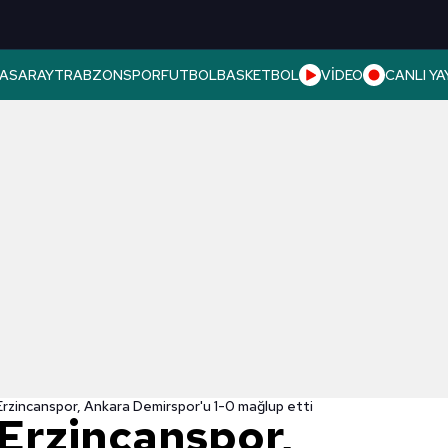
ASARAY
TRABZONSPOR
FUTBOL
BASKETBOL
VİDEO
CANLI YA
rzincanspor, Ankara Demirspor'u 1-0 mağlup etti
Erzincanspor,