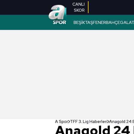
CANLI
SKOR
BEŞİKTAŞ
FENERBAHÇE
GALAT
A Spor
TFF 3. Lig Haberleri
Anagold 24 E
Anagold 24 