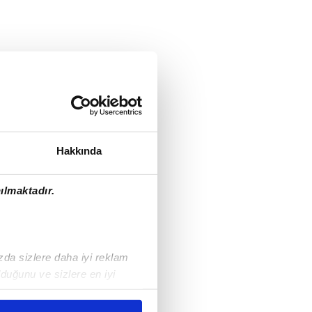
Hakkında
ılmaktadır.
ızda sizlere daha iyi reklam
duğunu ve sizlere en iyi
liyetlerimizi karşılamak