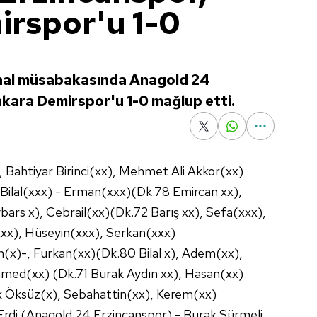
rspor'u 1-0
inal müsabakasında Anagold 24
kara Demirspor'u 1-0 mağlup etti.
ahtiyar Birinci(xx), Mehmet Ali Akkor(xx)
l(xxx) - Erman(xxx)(Dk.78 Emircan xx),
ars x), Cebrail(xx)(Dk.72 Barış xx), Sefa(xxx),
xx), Hüseyin(xxx), Serkan(xxx)
-, Furkan(xx)(Dk.80 Bilal x), Adem(xx),
med(xx) (Dk.71 Burak Aydın xx), Hasan(xx)
k Öksüz(x), Sebahattin(xx), Kerem(xx)
di (Anagold 24 Erzincanspor) - Burak Sürmeli,