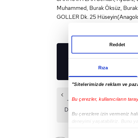
Muhammed, Burak Öksüz, Burak 
GOLLER Dk. 25 Hüseyin(Anagold
Reddet
UYGULAMALARIMIZ
İNDİRİN!
Rıza
"Sitelerimizde reklam ve paza
Önceki Haber
Bu çerezler, kullanıcıların tara
Tire 1922 sahasında
Diyarbekirspor'u 1-0
Bu çerezlere izin vermeniz halin
ile geçti
deneyimi yaşatabiliriz. Bunu y
içerikleri sunabilmek adına el
noktasında tek gelir kalemimiz 