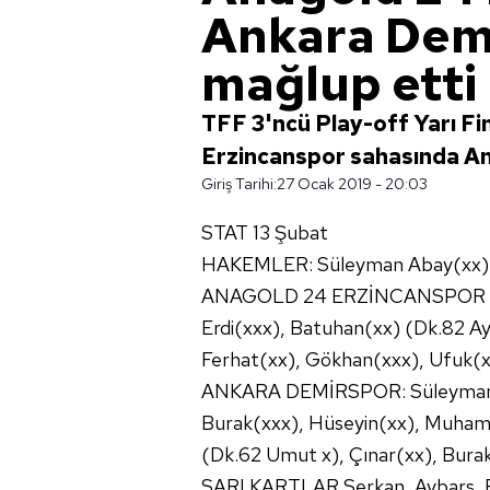
Ankara Demi
mağlup etti
TFF 3'ncü Play-off Yarı F
Erzincanspor sahasında An
Giriş Tarihi:
27 Ocak 2019 - 20:03
STAT 13 Şubat
HAKEMLER: Süleyman Abay(xx), B
ANAGOLD 24 ERZİNCANSPOR Bila
Erdi(xxx), Batuhan(xx) (Dk.82 Ayb
Ferhat(xx), Gökhan(xxx), Ufuk(x
ANKARA DEMİRSPOR: Süleyman(x)
Burak(xxx), Hüseyin(xx), Muham
(Dk.62 Umut x), Çınar(xx), Bura
SARI KARTLAR Serkan, Aybars, Er