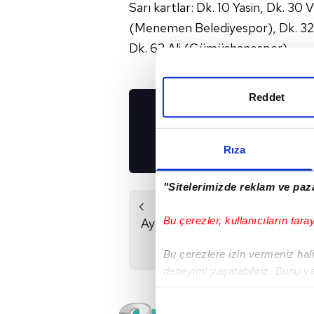
Sarı kartlar: Dk. 10 Yasin, Dk. 30
(Menemen Belediyespor), Dk. 32
Dk. 62 Ali (Gümüşhanespor)
Reddet
UYGULAMALARIMIZ
İNDİRİN!
Rıza
"Sitelerimizde reklam ve paza
Önceki Haber
Bu çerezler, kullanıcıların tara
Aydınspor, Kayseri'de
farkladı
Bu çerezlere izin vermeniz halin
deneyimi yaşatabiliriz. Bunu y
içerikleri sunabilmek adına el
noktasında tek gelir kalemimiz 