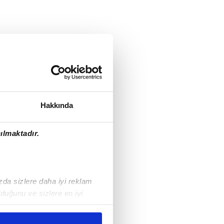
Hakkında
ılmaktadır.
ızda sizlere daha iyi reklam
duğunu ve sizlere en iyi
liyetlerimizi karşılamak