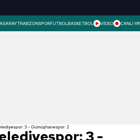
ASARAY
TRABZONSPOR
FUTBOL
BASKETBOL
VİDEO
CANLI YA
ediyespor: 3 - Gümüşhanespor: 2
ediyespor: 3 -