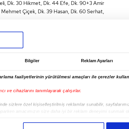
 Veli, Dk. 30 Hikmet, Dk. 44 Efe, Dk. 90+3 Amir
 Mehmet Çiçek, Dk. 39 Hasan, Dk. 60 Serhat,
I
Bilgiler
Reklam Ayarları
rlama faaliyetlerinin yürütülmesi amaçları ile çerezler kullan
Sonraki Haber
yıcı ve cihazlarını tanımlayarak çalışırlar.
Karşıyaka
deplasmanda kazandı
de sizlere özel kişiselleştirilmiş reklamlar sunabilir, sayfalarım
aparken amacımızın size daha iyi bir reklam deneyimi sunmak ol
imizden gelen çabayı gösterdiğimizi ve bu noktada, reklamların ma
olduğunu sizlere hatırlatmak isteriz.