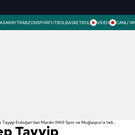
ASARAY
TRABZONSPOR
FUTBOL
BASKETBOL
VİDEO
CANLI YA
Başkan Recep Tayyip Erdoğan'dan Mardin 1969 Spor ve Muğlaspor'a tebrik mesajı
ep Tayyip