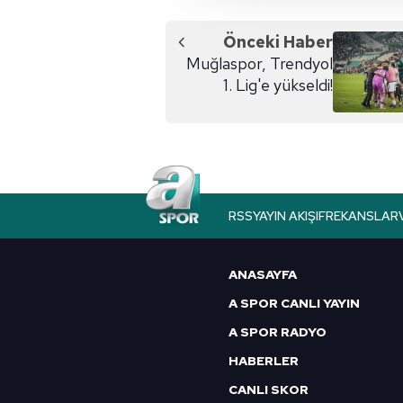
amacıyla kullanılmaktadır. Diğer
reklam/pazarlama faaliyetlerinin
Önceki Haber
Muğlaspor, Trendyol
Çerezlere ilişkin tercihlerinizi 
1. Lig'e yükseldi!
butonuna tıklayabilir,
Çerez Bi
6698 sayılı Kişisel Verilerin 
mevzuata uygun olarak kullanılan
RSS
YAYIN AKIŞI
FREKANSLAR
ANASAYFA
A SPOR CANLI YAYIN
A SPOR RADYO
HABERLER
CANLI SKOR