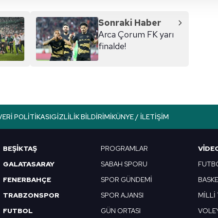
 çerezler, sitemizin daha işlevsel kılınması ve kişiselleştirilmes
 yapılması, amaçlarıyla sınırlı olarak açık rızanız dahilinde kulla
Sonraki Haber
Arca Çorum FK yarı
aşağıda yer alan panel vasıtasıyla belirleyebilirsiniz. Çerezlere iliş
finalde!
lgilendirme Metnimizi
ziyaret edebilirsiniz.
Korunması Kanunu uyarınca hazırlanmış Aydınlatma Metnimizi okum
 çerezlerle ilgili bilgi almak için lütfen
tıklayınız
.
VERI POLITIKASI
GIZLILIK BILDIRIMI
KÜNYE / İLETIŞIM
BEŞİKTAŞ
PROGRAMLAR
VIDE
GALATASARAY
SABAH SPORU
FUTB
FENERBAHÇE
SPOR GÜNDEMİ
BASK
TRABZONSPOR
SPOR AJANSI
MİLLİ
FUTBOL
GÜN ORTASI
VOLE