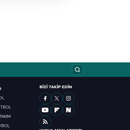
i ve sizlere yönelik
nılacaktır.
kin detaylı bilgi için Ayarlar
ak ve sitemizde ilgili
BIZI TAKIP EDIN
O
OL
ETBOL
 TAKIM
YBOL