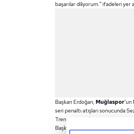
başarılar diliyorum." ifadeleri yer a
Başkan Erdoğan,
Muğlaspor
'un 
seri penaltı atışları sonucunda 
Trendyol 1. Lig'e yükselmesi sonra
Başkan Erdoğan, "Bugün gerçekleş