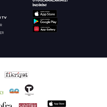
UYGULAMALARIMIZI
R
İNDİRİN!
I TV
OR
BER