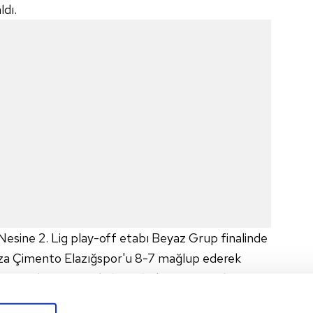
ldı.
Nesine 2. Lig play-off etabı Beyaz Grup finalinde
Seza Çimento Elazığspor'u 8-7 mağlup ederek
sı Muğlaspor için de bir tebrik mesajı paylaştı.
en sonuçlarla Trendyol 1. Lig'e yükselen