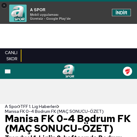
×
A SPOR
İNDİR
Mobil uygulaması
Ücretsiz - Google Play'de
CANLI
SKOR
A Spor
TFF 1. Lig Haberleri
Manisa FK 0-4 Bodrum FK (MAÇ SONUCU-ÖZET)
Manisa FK 0-4 Bodrum FK
(MAÇ SONUCU-ÖZET)