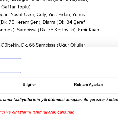
 Gaffar Toplu)
oğan, Yusuf Özer, Coly, Yiğit Fidan, Yunus
 (Dk. 75 Kerem Şen), Diarra (Dk. 84 Şeref
önmez), Sambissa (Dk. 75 Krstovski), Emir Kaan
 Gültekin, Dk. 66 Sambissa (Uğur Okulları
Dk. 71 Pinchi (Esenler Erokspor), Dk. 45 Yiğit
1 Yusuf Özer (Uğur Okulları İstanbulspor)
LARI İSTANBULSPOR
Bilgiler
Reklam Ayarları
rlama faaliyetlerinin yürütülmesi amaçları ile çerezler kullan
I
yıcı ve cihazlarını tanımlayarak çalışırlar.