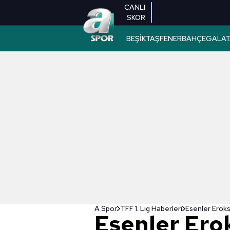
CANLI
SKOR
BEŞİKTAŞ
FENERBAHÇE
GALAT
A Spor
TFF 1. Lig Haberleri
Esenler Erok
Esenler Ero