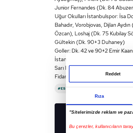
Junior Fernandes (Dk. 84 Abuzer
Uğur Okulları İstanbulspor: İsa D
Bahadır, Vorobjovas, Dijlan Aydın
Özcan), Loshaj (Dk. 75 Kubilay S
Gültekin (Dk. 90+3 Duhaney)
Goller: Dk. 42 ve 90+2 Emir Kaan
İstanbulspor)
Sarı kartlar: Dk. 54 Furkan Orak, 
Reddet
Fidan, Dk. 50 Dijlan Aydın, Dk. 7
#ESENLER EROKSPOR
#UĞUR OKUL
Rıza
"Sitelerimizde reklam ve paza
UYGULAMALARIMIZ
İNDİRİN!
Bu çerezler, kullanıcıların tara