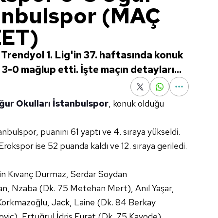
tanbulspor (MAÇ
ET)
 Trendyol 1. Lig'in 37. haftasında konuk
-0 mağlup etti. İşte maçın detayları...
ğur Okulları İstanbulspor
, konuk olduğu
tanbulspor, puanını 61 yaptı ve 4. sıraya yükseldi.
rokspor ise 52 puanda kaldı ve 12. sıraya geriledi.
in Kıvanç Durmaz, Serdar Soydan
lan, Nzaba (Dk. 75 Metehan Mert), Anıl Yaşar,
Korkmazoğlu, Jack, Laine (Dk. 84 Berkay
ic), Ertuğrul İdris Furat (Dk. 75 Kayode),