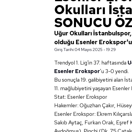
Okulları İs
SONUCU ÖZ
Uğur Okulları İstanbulspor,
olduğu Esenler Erokspor'u 3
Giriş Tarihi:
04 Mayıs 2025 - 19:29
Trendyol 1. Lig'in 37. haftasında
U
Esenler Erokspor
'u 3-0 yendi.
Bu sonuçla 19. galibiyetini alan İs
11. mağlubiyetini yaşayan Esenler E
Stat: Esenler Erokspor
Hakemler: Oğuzhan Çakır, Hüsey
Esenler Erokspor: Ekrem Kılıçars
Sakıb Aytaç, Furkan Orak, Eşref 
Aydoğmuş), Pinchi (Dk. 75 Catakov