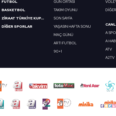
FUTBOL
GÜN ORTASI
VOLE
BASKETBOL
TAKIM OYUNU
DİĞE
ZİRAAT TÜRKİYE KUPASI
SON SAYFA
CANL
DİĞER SPORLAR
YAŞASIN HAFTA SONU
A SP
MAÇ GÜNÜ
A HA
ARTI FUTBOL
ATV
90+1
A2TV