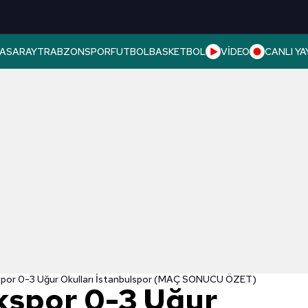
ASARAY
TRABZONSPOR
FUTBOL
BASKETBOL
VİDEO
CANLI YA
spor 0-3 Uğur Okulları İstanbulspor (MAÇ SONUCU ÖZET)
kspor 0-3 Uğur