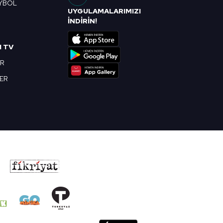
YBOL
UYGULAMALARIMIZI
R
İNDİRİN!
I TV
OR
BER