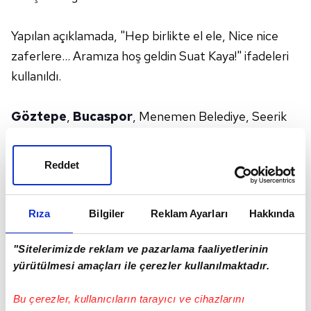
Yapılan açıklamada, "Hep birlikte el ele, Nice nice
zaferlere... Aramıza hoş geldin Suat Kaya!" ifadeleri
kullanıldı.
Göztepe
,
Bucaspor
, Menemen Belediye, Seerik
Belediye,
Eskişehirspor
ve son olarak da
Tuzlaspor'da görev yapan 56 yaşındaki çalıştırıcı,
Reddet
Kasım 2022'den beri takım çalıştırmıyordu.
Rıza
Bilgiler
Reklam Ayarları
Hakkında
"Sitelerimizde reklam ve pazarlama faaliyetlerinin
yürütülmesi amaçları ile çerezler kullanılmaktadır.
Bu çerezler, kullanıcıların tarayıcı ve cihazlarını