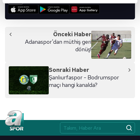
reklamların maliyetlerimizi karşılamak noktasında tek gelir
kalemimiz olduğunu sizlere hatırlatmak isteriz.
Her halükârda, kullanıcılar, bu çerezlere izin vermedikleri
takdirde, kullanıcılara hedefli reklamlar
Önceki Haber
gösterilmeyecektir."
Adanaspor'dan müthiş geri
dönüş!
Sizlere daha iyi bir hizmet sunabilmek için İnternet
Sitemizde kendimize ve üçüncü kişilere ait çerezler
kullanılmaktadır. Bu çerezler vasıtasıyla çeşitli kişisel
Sonraki Haber
verileriniz işlenmekte olup gerekli olan çerezler bilgi
Şanlıurfaspor - Bodrumspor
toplumu hizmetlerinin sunulması amacıyla
maçı hangi kanalda?
kullanılmaktadır. Diğer çerezler, sitemizin daha işlevsel
kılınması ve kişiselleştirilmesi ve sizlere yönelik
reklam/pazarlama faaliyetlerinin yapılması, amaçlarıyla
sınırlı olarak açık rızanız dahilinde kullanılacaktır.
Çerezlere ilişkin tercihlerinizi aşağıda yer alan panel
vasıtasıyla belirleyebilirsiniz. Çerezlere ilişkin detaylı bilgi