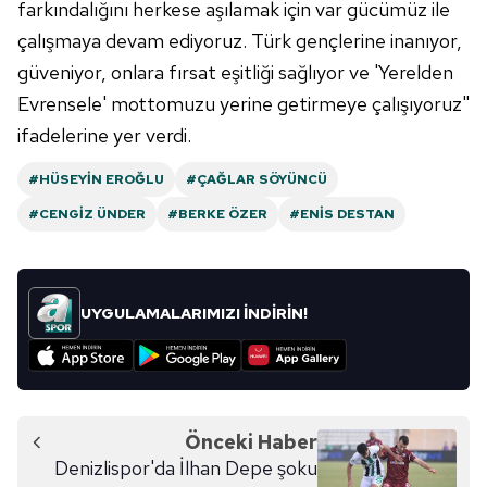
farkındalığını herkese aşılamak için var gücümüz ile
6698 sayılı Kişisel Verilerin Korunması Kanunu uyarınca
hazırlanmış Aydınlatma Metnimizi okumak ve sitemizde
çalışmaya devam ediyoruz. Türk gençlerine inanıyor,
ilgili mevzuata uygun olarak kullanılan çerezlerle ilgili bilgi
güveniyor, onlara fırsat eşitliği sağlıyor ve 'Yerelden
almak için lütfen
tıklayınız
.
Evrensele' mottomuzu yerine getirmeye çalışıyoruz"
ifadelerine yer verdi.
#HÜSEYIN EROĞLU
#ÇAĞLAR SÖYÜNCÜ
#CENGIZ ÜNDER
#BERKE ÖZER
#ENIS DESTAN
UYGULAMALARIMIZI İNDİRİN!
Önceki Haber
Denizlispor'da İlhan Depe şoku