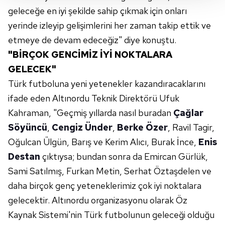
geleceğe en iyi şekilde sahip çıkmak için onları
takdirde, kullanıcılara hedefli reklamlar
gösterilmeyecektir."
yerinde izleyip gelişimlerini her zaman takip ettik ve
etmeye de devam edeceğiz" diye konuştu.
Sizlere daha iyi bir hizmet sunabilmek için İnternet
"BİRÇOK GENCİMİZ İYİ NOKTALARA
Sitemizde kendimize ve üçüncü kişilere ait çerezler
GELECEK"
kullanılmaktadır. Bu çerezler vasıtasıyla çeşitli kişisel
Türk futboluna yeni yetenekler kazandıracaklarını
verileriniz işlenmekte olup gerekli olan çerezler bilgi
toplumu hizmetlerinin sunulması amacıyla
ifade eden Altınordu Teknik Direktörü Ufuk
kullanılmaktadır. Diğer çerezler, sitemizin daha işlevsel
Kahraman, "Geçmiş yıllarda nasıl buradan
Çağlar
kılınması ve kişiselleştirilmesi ve sizlere yönelik
Söyüncü
,
Cengiz Ünder
,
Berke Özer
, Ravil Tagir,
reklam/pazarlama faaliyetlerinin yapılması, amaçlarıyla
Oğulcan Ülgün, Barış ve Kerim Alıcı, Burak İnce,
Enis
sınırlı olarak açık rızanız dahilinde kullanılacaktır.
Destan
çıktıysa; bundan sonra da Emircan Gürlük,
Çerezlere ilişkin tercihlerinizi aşağıda yer alan panel
Sami Satılmış, Furkan Metin, Serhat Öztaşdelen ve
vasıtasıyla belirleyebilirsiniz. Çerezlere ilişkin detaylı bilgi
daha birçok genç yeteneklerimiz çok iyi noktalara
için Ayarlar butonuna tıklayabilir,
Çerez Bilgilendirme
gelecektir. Altınordu organizasyonu olarak Öz
Metnimizi
ziyaret edebilirsiniz.
Kaynak Sistemi'nin Türk futbolunun geleceği olduğu