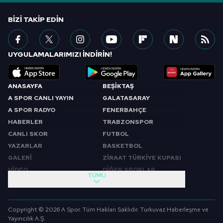
BIZI TAKIP EDIN
UYGULAMALARIMIZI İNDİRİN!
ANASAYFA
BEŞİKTAŞ
A SPOR CANLI YAYIN
GALATASARAY
A SPOR RADYO
FENERBAHÇE
HABERLER
TRABZONSPOR
CANLI SKOR
FUTBOL
YAZARLAR
BASKETBOL
GALERİ
ZİRAAT TÜRKİYE KUPASI
VİDEO
DİĞER SPORLAR
TÜMÜ
PROGRAMLAR
VIDEO
SABAH SPORU
FUTBOL
Copyright © 2026 A Spor. Tüm Hakları Saklıdır. Turkuvaz Haberleşme ve
SPOR GÜNDEMİ
BASKETBOL
Yayıncılık A.Ş.