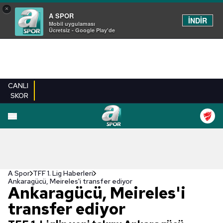
×
A SPOR
İNDİR
Mobil uygulaması
Ücretsiz - Google Play'de
CANLI
SKOR
A Spor
TFF 1. Lig Haberleri
Ankaragücü, Meireles'i transfer ediyor
Ankaragücü, Meireles'i
transfer ediyor