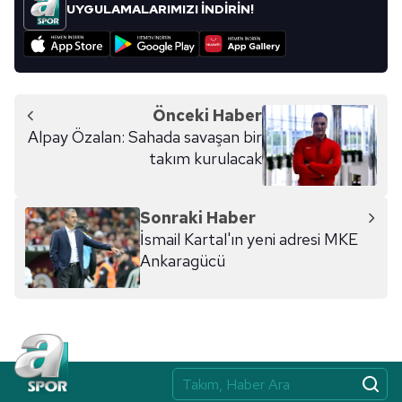
UYGULAMALARIMIZI İNDİRİN!
için Ayarlar butonuna tıklayabilir,
Çerez Bilgilendirme
Metnimizi
ziyaret edebilirsiniz.
6698 sayılı Kişisel Verilerin Korunması Kanunu uyarınca
hazırlanmış Aydınlatma Metnimizi okumak ve sitemizde
Önceki Haber
ilgili mevzuata uygun olarak kullanılan çerezlerle ilgili bilgi
Alpay Özalan: Sahada savaşan bir
almak için lütfen
tıklayınız
.
takım kurulacak
Sonraki Haber
İsmail Kartal'ın yeni adresi MKE
Ankaragücü