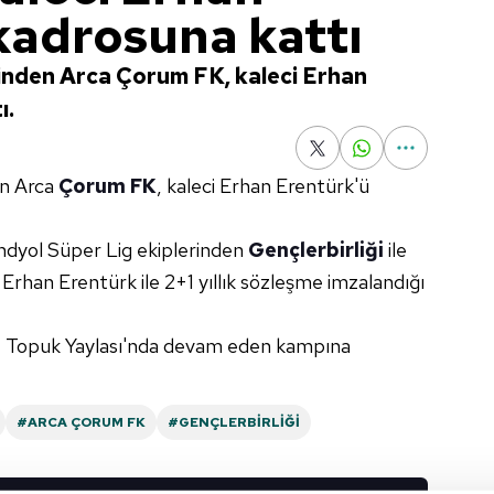
kadrosuna kattı
inden Arca Çorum FK, kaleci Erhan
ı.
en Arca
Çorum FK
, kaleci Erhan Erentürk'ü
ndyol Süper Lig ekiplerinden
Gençlerbirliği
ile
Erhan Erentürk ile 2+1 yıllık sözleşme imzalandığı
 Topuk Yaylası'nda devam eden kampına
#ARCA ÇORUM FK
#GENÇLERBIRLIĞI