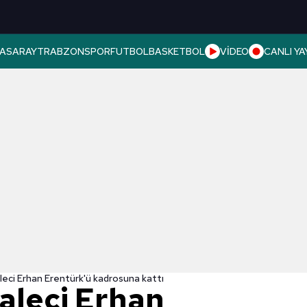
ASARAY
TRABZONSPOR
FUTBOL
BASKETBOL
VİDEO
CANLI YA
leci Erhan Erentürk'ü kadrosuna kattı
aleci Erhan