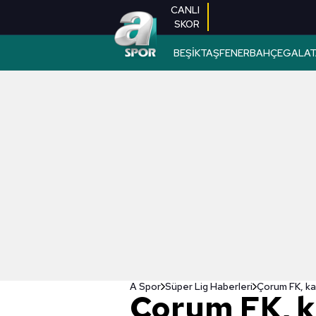
CANLI
SKOR
BEŞİKTAŞ
FENERBAHÇE
GALAT
A Spor
Süper Lig Haberleri
Çorum FK, ka
Çorum FK, k