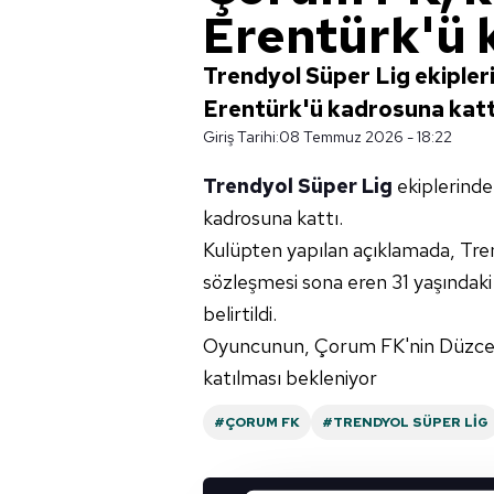
Erentürk'ü 
Trendyol Süper Lig ekipler
Erentürk'ü kadrosuna katt
Giriş Tarihi:
08 Temmuz 2026 - 18:22
Trendyol Süper Lig
ekiplerind
kadrosuna kattı.
Kulüpten yapılan açıklamada, Tre
sözleşmesi sona eren 31 yaşındaki 
belirtildi.
Oyuncunun, Çorum FK'nin Düzce
katılması bekleniyor
#ÇORUM FK
#TRENDYOL SÜPER LIG