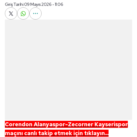
Giriş Tarihi:
09 Mayıs 2026 - 11:06
Corendon Alanyaspor-Zecorner Kayserispor
maçını canlı takip etmek için tıklayın...