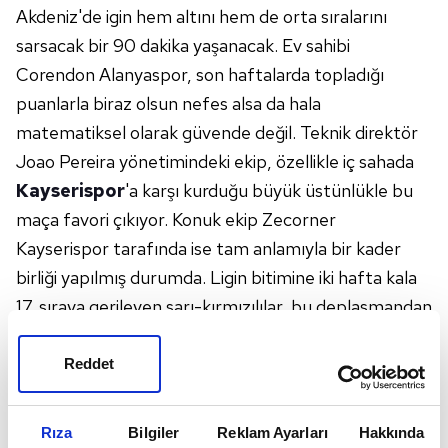
Akdeniz'de igin hem altını hem de orta sıralarını
sarsacak bir 90 dakika yaşanacak. Ev sahibi
Corendon Alanyaspor, son haftalarda topladığı
puanlarla biraz olsun nefes alsa da hala
matematiksel olarak güvende değil. Teknik direktör
Joao Pereira yönetimindeki ekip, özellikle iç sahada
Kayserispor
'a karşı kurduğu büyük üstünlükle bu
maça favori çıkıyor. Konuk ekip Zecorner
Kayserispor tarafında ise tam anlamıyla bir kader
birliği yapılmış durumda. Ligin bitimine iki hafta kala
17. sıraya gerileyen sarı-kırmızılılar, bu deplasmandan
puan çıkaramaması halinde lige veda etme
tehlikesiyle karşı karşıya kalabilir. İşte Corendon
Reddet
Alanyaspor-Zecorner Kayserispor maçının detayları!
Corendon Alanyaspor-Zecorner Kayserispor
Rıza
Bilgiler
Reklam Ayarları
Hakkında