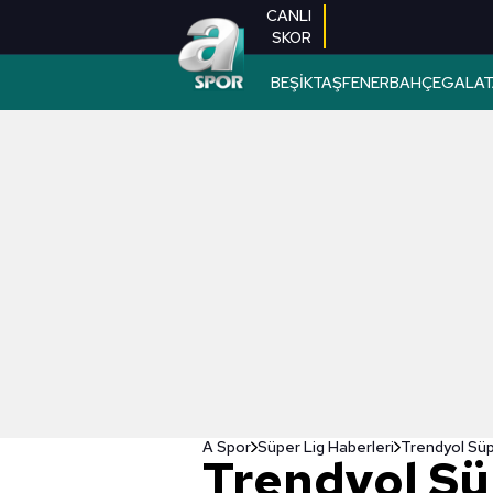
CANLI
SKOR
BEŞİKTAŞ
FENERBAHÇE
GALAT
A Spor
Süper Lig Haberleri
Trendyol Süp
Trendyol Sü