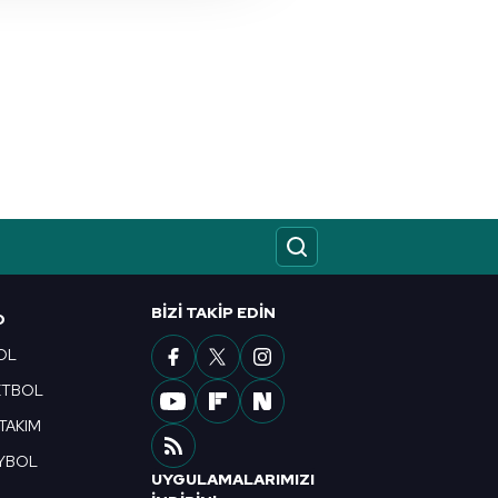
nılacaktır.
kin detaylı bilgi için Ayarlar
ak ve sitemizde ilgili
BIZI TAKIP EDIN
O
OL
ETBOL
 TAKIM
YBOL
UYGULAMALARIMIZI
R