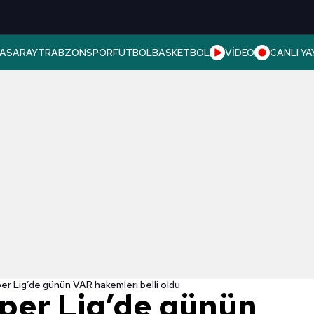
ASARAY
TRABZONSPOR
FUTBOL
BASKETBOL
VİDEO
CANLI YA
er Lig’de günün VAR hakemleri belli oldu
per Lig’de günün