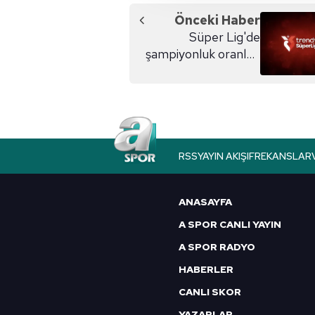
reklam/pazarlama faaliyetlerinin
Önceki Haber
Süper Lig'de
Çerezlere ilişkin tercihlerinizi 
şampiyonluk oranları
butonuna tıklayabilir,
Çerez Bi
güncellendi!
6698 sayılı Kişisel Verilerin 
mevzuata uygun olarak kullanılan
RSS
YAYIN AKIŞI
FREKANSLAR
ANASAYFA
A SPOR CANLI YAYIN
A SPOR RADYO
HABERLER
CANLI SKOR
YAZARLAR