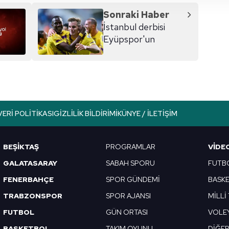
 yapılması, amaçlarıyla sınırlı olarak açık rızanız dahilinde kulla
Sonraki Haber
İstanbul derbisi
aşağıda yer alan panel vasıtasıyla belirleyebilirsiniz. Çerezlere iliş
Eyüpspor'un
lgilendirme Metnimizi
ziyaret edebilirsiniz.
Korunması Kanunu uyarınca hazırlanmış Aydınlatma Metnimizi okum
 çerezlerle ilgili bilgi almak için lütfen
tıklayınız
.
VERI POLITIKASI
GIZLILIK BILDIRIMI
KÜNYE / İLETIŞIM
BEŞİKTAŞ
PROGRAMLAR
VIDE
GALATASARAY
SABAH SPORU
FUTB
FENERBAHÇE
SPOR GÜNDEMİ
BASK
TRABZONSPOR
SPOR AJANSI
MİLLİ
FUTBOL
GÜN ORTASI
VOLE
BASKETBOL
TAKIM OYUNU
DİĞE