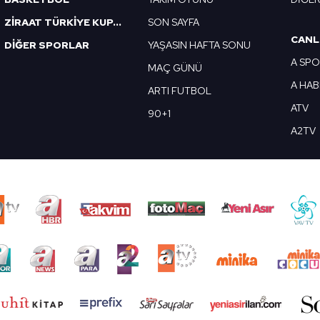
ZİRAAT TÜRKİYE KUPASI
SON SAYFA
CANL
DİĞER SPORLAR
YAŞASIN HAFTA SONU
A SP
MAÇ GÜNÜ
A HA
ARTI FUTBOL
ATV
90+1
A2TV