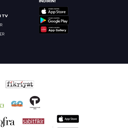
İNDİRİN!
I TV
OR
BER