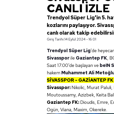
CANLI İZLE
Trendyol Süper Lig'in 5. h
kozlarını paylaşıyor. Siva
canlı olarak takip edebilirsi
Giriş Tarihi:
14 Eylül 2024 - 16:01
Trendyol Süper Lig
'de heyecan
Sivasspor
ile
Gaziantep FK
, B
Saat 17.00'de başlayan ve
beIN 
hakem
Muhammet Ali Metoğl
SİVASSPOR - GAZİANTEP FK İ
Sivasspor:
Nikolic, Murat Paluli
Moutoussamy, Azizbek, Keita Bald
Gaziantep FK:
Dioudis, Emre, E
Ogün, Viana, Maxim, Okereke.