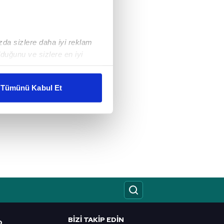
ızda sizlere daha iyi reklam
duğunu ve sizlere en iyi
liyetlerimizi karşılamak
Tümünü Kabul Et
ar gösterilmeyecektir."
çerezler kullanılmaktadır. Bu
u hizmetlerinin sunulması
i ve sizlere yönelik
nılacaktır.
kin detaylı bilgi için Ayarlar
BIZI TAKIP EDIN
ak ve sitemizde ilgili
O