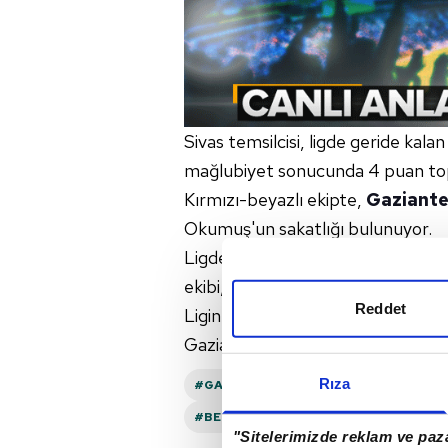
Sivas temsilcisi, ligde geride kalan
mağlubiyet sonucunda 4 puan top
Kırmızı-beyazlı ekipte,
Gaziant
Okumuş'un sakatlığı bulunuyor.
Ligde çıktığı 2 karşılaşmada bir g
ekibi, 3 puanla 13. sırada yer alıyor
Reddet
Ligin 3. haftasındaki
Galatasara
Gaziantep FK, rakibi karşısında ga
Rıza
#GAZIANTEP FK
#MUHAMMET ALI 
#BEIN SPORTS
#SIVASSPOR
#GA
"Sitelerimizde reklam ve paza