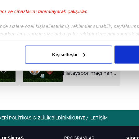
yıcı ve cihazlarını tanımlayarak çalışırlar.
I
de sizlere özel kişiselleştirilmiş reklamlar sunabilir, sayfalarım
aparken amacımızın size daha iyi bir reklam deneyimi sunmak ol
imizden gelen çabayı gösterdiğimizi ve bu noktada, reklamların ma
olduğunu sizlere hatırlatmak isteriz.
Kişiselleştir
Sonraki Haber
çerezlere izin vermedikleri takdirde, kullanıcılara hedefli reklaml
Alanyaspor -
Hatayspor maçı hangi
abilmek için İnternet Sitemizde kendimize ve üçüncü kişilere ait 
kanalda?
isel verileriniz işlenmekte olup gerekli olan çerezler bilgi toplum
 çerezler, sitemizin daha işlevsel kılınması ve kişiselleştirilmes
 yapılması, amaçlarıyla sınırlı olarak açık rızanız dahilinde kulla
aşağıda yer alan panel vasıtasıyla belirleyebilirsiniz. Çerezlere iliş
VERI POLITIKASI
GIZLILIK BILDIRIMI
KÜNYE / İLETIŞIM
lgilendirme Metnimizi
ziyaret edebilirsiniz.
Korunması Kanunu uyarınca hazırlanmış Aydınlatma Metnimizi okum
BEŞİKTAŞ
PROGRAMLAR
VIDE