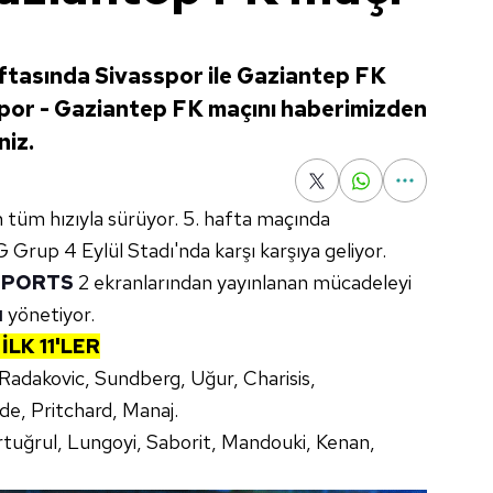
aftasında Sivasspor ile Gaziantep FK
sspor - Gaziantep FK maçını haberimizden
niz.
 tüm hızıyla sürüyor. 5. hafta maçında
G Grup 4 Eylül Stadı'nda karşı karşıya geliyor.
SPORTS
2 ekranlarından yayınlanan mücadeleyi
u
yönetiyor.
LK 11'LER
, Radakovic, Sundberg, Uğur, Charisis,
e, Pritchard, Manaj.
rtuğrul, Lungoyi, Saborit, Mandouki, Kenan,