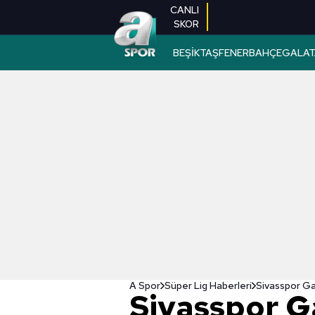
CANLI
SKOR
BEŞİKTAŞ
FENERBAHÇE
GALAT
A Spor
Süper Lig Haberleri
Sivasspor Ga
Sivasspor G