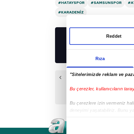
#HATAYSPOR
#SAMSUNSPOR
#A
#KARADENIZ
Reddet
UYGULAMALARIMIZ
İNDİRİN!
Rıza
"Sitelerimizde reklam ve paza
Önceki Haber
4. haftanın VAR
Bu çerezler, kullanıcıların tara
kayıtları açıklandı!
Bu çerezlere izin vermeniz halin
deneyimi yaşatabiliriz. Bunu y
içerikleri sunabilmek adına el
noktasında tek gelir kalemimiz 