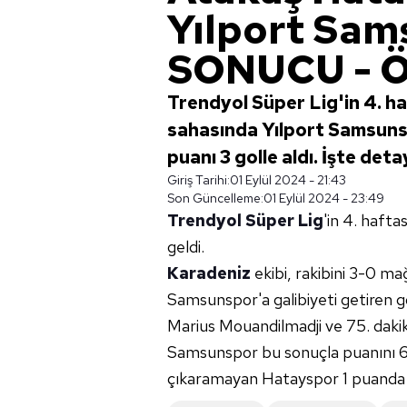
Yılport Sa
SONUCU - 
Trendyol Süper Lig'in 4. 
sahasında Yılport Samsunsp
puanı 3 golle aldı. İşte detay
Giriş Tarihi:
01 Eylül 2024 - 21:43
Son Güncelleme:
01 Eylül 2024 - 23:49
Trendyol Süper Lig
'in 4. hafta
geldi.
Karadeniz
ekibi, rakibini 3-0 ma
Samsunspor'a galibiyeti getiren go
Marius Mouandilmadji ve 75. daki
Samsunspor bu sonuçla puanını 6'y
çıkaramayan Hatayspor 1 puanda 