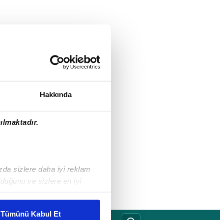
Hakkında
ılmaktadır.
ızda sizlere daha iyi reklam
duğunu ve sizlere en iyi
liyetlerimizi karşılamak
Tümünü Kabul Et