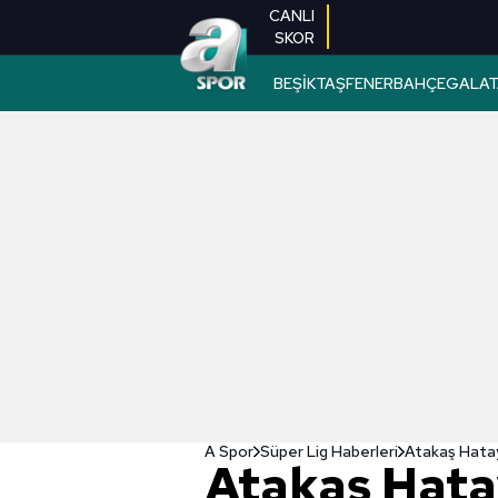
CANLI
SKOR
BEŞİKTAŞ
FENERBAHÇE
GALAT
A Spor
Süper Lig Haberleri
Atakaş Hata
Atakaş Hata