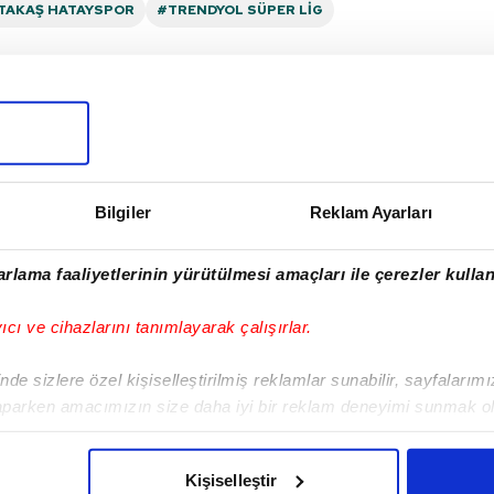
TAKAŞ HATAYSPOR
#TRENDYOL SÜPER LIG
I
Bilgiler
Reklam Ayarları
rlama faaliyetlerinin yürütülmesi amaçları ile çerezler kullan
Sonraki Haber
Başakşehir'den
yıcı ve cihazlarını tanımlayarak çalışırlar.
müthiş geri dönüş!
de sizlere özel kişiselleştirilmiş reklamlar sunabilir, sayfalarım
aparken amacımızın size daha iyi bir reklam deneyimi sunmak ol
imizden gelen çabayı gösterdiğimizi ve bu noktada, reklamların ma
olduğunu sizlere hatırlatmak isteriz.
Kişiselleştir