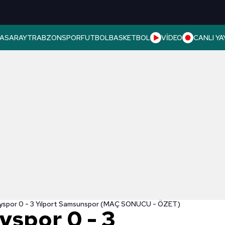
ASARAY
TRABZONSPOR
FUTBOL
BASKETBOL
VİDEO
CANLI YA
yspor 0 - 3 Yılport Samsunspor (MAÇ SONUCU - ÖZET)
yspor 0 - 3