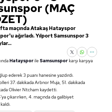
msunspor (MAÇ
ÖZET)
hafta maçında Atakaş Hatayspor
or'u ağırladı. Yılport Samsunspor 3
lar...
sında
Hatayspor
ile
Samsunspor
karşı karşıya
ğlup ederek 3 puanı hanesine yazdırdı.
lleri 37. dakikada Arbnor Muja, 51. dakikada
kada Olivier Ntcham kaydetti.
a çıkarırken, 4. maçında da galibiyet
kaldı.