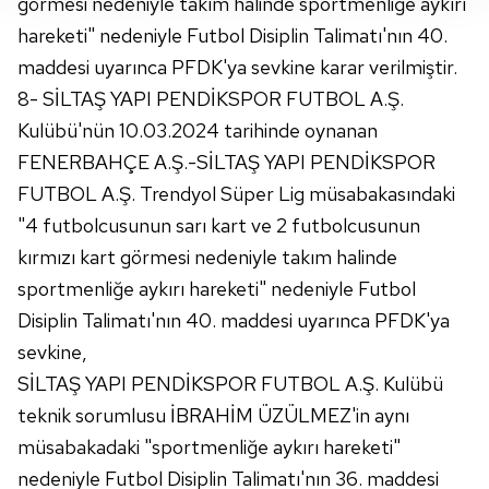
görmesi nedeniyle takım halinde sportmenliğe aykırı
takdirde, kullanıcılara hedefli reklamlar
hareketi" nedeniyle Futbol Disiplin Talimatı'nın 40.
gösterilmeyecektir."
maddesi uyarınca PFDK'ya sevkine karar verilmiştir.
Sizlere daha iyi bir hizmet sunabilmek için İnternet
8- SİLTAŞ YAPI PENDİKSPOR FUTBOL A.Ş.
Sitemizde kendimize ve üçüncü kişilere ait çerezler
Kulübü'nün 10.03.2024 tarihinde oynanan
kullanılmaktadır. Bu çerezler vasıtasıyla çeşitli kişisel
FENERBAHÇE A.Ş.-SİLTAŞ YAPI PENDİKSPOR
verileriniz işlenmekte olup gerekli olan çerezler bilgi
FUTBOL A.Ş. Trendyol Süper Lig müsabakasındaki
toplumu hizmetlerinin sunulması amacıyla
"4 futbolcusunun sarı kart ve 2 futbolcusunun
kullanılmaktadır. Diğer çerezler, sitemizin daha işlevsel
kılınması ve kişiselleştirilmesi ve sizlere yönelik
kırmızı kart görmesi nedeniyle takım halinde
reklam/pazarlama faaliyetlerinin yapılması, amaçlarıyla
sportmenliğe aykırı hareketi" nedeniyle Futbol
sınırlı olarak açık rızanız dahilinde kullanılacaktır.
Disiplin Talimatı'nın 40. maddesi uyarınca PFDK'ya
sevkine,
Çerezlere ilişkin tercihlerinizi aşağıda yer alan panel
vasıtasıyla belirleyebilirsiniz. Çerezlere ilişkin detaylı bilgi
SİLTAŞ YAPI PENDİKSPOR FUTBOL A.Ş. Kulübü
için Ayarlar butonuna tıklayabilir,
Çerez Bilgilendirme
teknik sorumlusu İBRAHİM ÜZÜLMEZ'in aynı
Metnimizi
ziyaret edebilirsiniz.
müsabakadaki "sportmenliğe aykırı hareketi"
nedeniyle Futbol Disiplin Talimatı'nın 36. maddesi
6698 sayılı Kişisel Verilerin Korunması Kanunu uyarınca