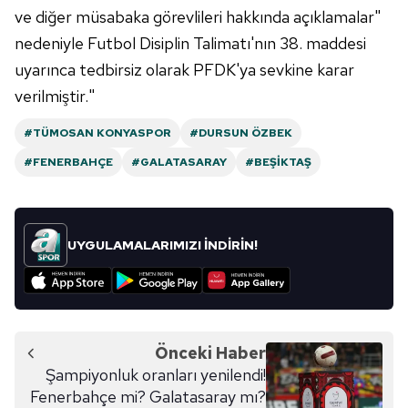
ve diğer müsabaka görevlileri hakkında açıklamalar"
nedeniyle Futbol Disiplin Talimatı'nın 38. maddesi
uyarınca tedbirsiz olarak PFDK'ya sevkine karar
verilmiştir."
#TÜMOSAN KONYASPOR
#DURSUN ÖZBEK
#FENERBAHÇE
#GALATASARAY
#BEŞIKTAŞ
UYGULAMALARIMIZI İNDİRİN!
Önceki Haber
Şampiyonluk oranları yenilendi!
Fenerbahçe mi? Galatasaray mı?