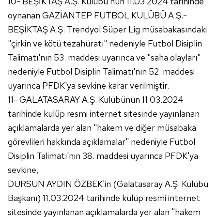
10- BEŞİKTAŞ A.Ş. Kulübü'nün 11.03.2024 tarihinde
oynanan GAZİANTEP FUTBOL KULÜBÜ A.Ş.-
BEŞİKTAŞ A.Ş. Trendyol Süper Lig müsabakasındaki
"çirkin ve kötü tezahüratı" nedeniyle Futbol Disiplin
Talimatı'nın 53. maddesi uyarınca ve "saha olayları"
nedeniyle Futbol Disiplin Talimatı'nın 52. maddesi
uyarınca PFDK'ya sevkine karar verilmiştir.
11- GALATASARAY A.Ş. Kulübünün 11.03.2024
tarihinde kulüp resmi internet sitesinde yayınlanan
açıklamalarda yer alan "hakem ve diğer müsabaka
görevlileri hakkında açıklamalar" nedeniyle Futbol
Disiplin Talimatı'nın 38. maddesi uyarınca PFDK'ya
sevkine,
DURSUN AYDIN ÖZBEK'in (Galatasaray A.Ş. Kulübü
Başkanı) 11.03.2024 tarihinde kulüp resmi internet
sitesinde yayınlanan açıklamalarda yer alan "hakem