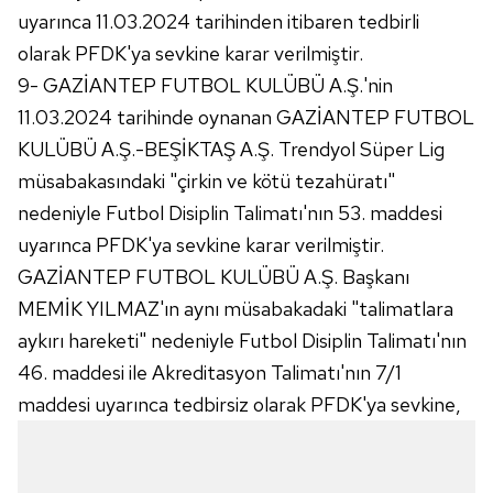
uyarınca 11.03.2024 tarihinden itibaren tedbirli
hazırlanmış Aydınlatma Metnimizi okumak ve sitemizde
ilgili mevzuata uygun olarak kullanılan çerezlerle ilgili bilgi
olarak PFDK'ya sevkine karar verilmiştir.
almak için lütfen
tıklayınız
.
9- GAZİANTEP FUTBOL KULÜBÜ A.Ş.'nin
11.03.2024 tarihinde oynanan GAZİANTEP FUTBOL
KULÜBÜ A.Ş.-BEŞİKTAŞ A.Ş. Trendyol Süper Lig
müsabakasındaki "çirkin ve kötü tezahüratı"
nedeniyle Futbol Disiplin Talimatı'nın 53. maddesi
uyarınca PFDK'ya sevkine karar verilmiştir.
GAZİANTEP FUTBOL KULÜBÜ A.Ş. Başkanı
MEMİK YILMAZ'ın aynı müsabakadaki "talimatlara
aykırı hareketi" nedeniyle Futbol Disiplin Talimatı'nın
46. maddesi ile Akreditasyon Talimatı'nın 7/1
maddesi uyarınca tedbirsiz olarak PFDK'ya sevkine,