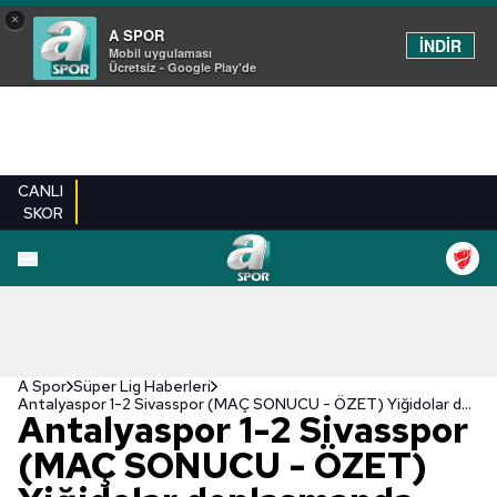
×
A SPOR
İNDİR
Mobil uygulaması
Ücretsiz - Google Play'de
CANLI
SKOR
A Spor
Süper Lig Haberleri
Antalyaspor 1-2 Sivasspor (MAÇ SONUCU - ÖZET) Yiğidolar deplasmanda kazandı!
Antalyaspor 1-2 Sivasspor
(MAÇ SONUCU - ÖZET)