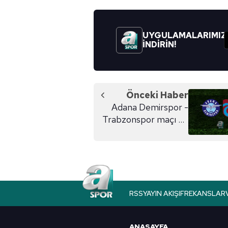
UYGULAMALARIMIZ
İNDİRİN!
Önceki Haber
Adana Demirspor -
Trabzonspor maçı ne
zaman?
RSS
YAYIN AKIŞI
FREKANSLAR
ANASAYFA