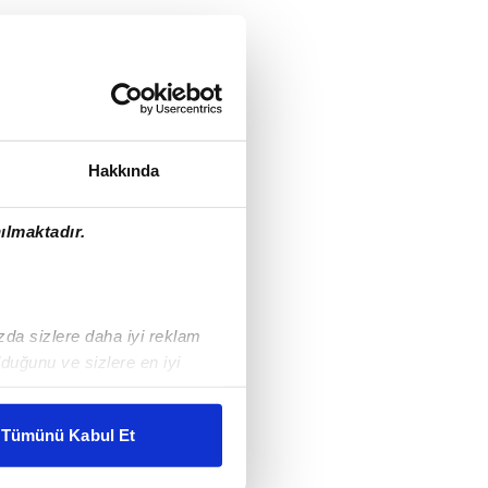
Hakkında
ılmaktadır.
ızda sizlere daha iyi reklam
duğunu ve sizlere en iyi
liyetlerimizi karşılamak
Tümünü Kabul Et
ar gösterilmeyecektir."