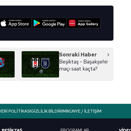
I
Sonraki Haber
Beşiktaş - Başakşehir
maçı saat kaçta?
VERI POLITIKASI
GIZLILIK BILDIRIMI
KÜNYE / İLETIŞIM
BEŞİKTAŞ
PROGRAMLAR
VIDE