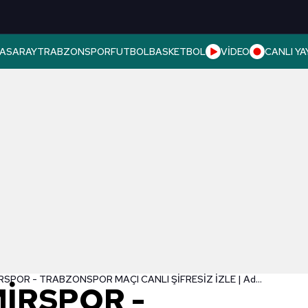
ASARAY
TRABZONSPOR
FUTBOL
BASKETBOL
VİDEO
CANLI YA
ADANA DEMİRSPOR - TRABZONSPOR MAÇI CANLI ŞİFRESİZ İZLE | Adana Demirspor - Trabzonspor maçı saat kaçta, hangi kanalda canlı yayınlanacak?
İRSPOR -