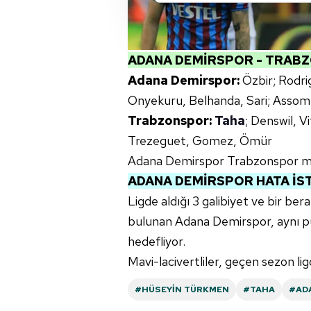
Sizlere daha iyi bir hizmet sun
çerezler vasıtasıyla çeşitli kiş
amacıyla kullanılmaktadır. Diğer
ADANA DEMİRSPOR - TRABZ
reklam/pazarlama faaliyetlerinin
Adana Demirspor:
Özbir; Rodri
Onyekuru, Belhanda, Sari; Asso
Çerezlere ilişkin tercihlerinizi 
Trabzonspor:
Taha
; Denswil, V
butonuna tıklayabilir,
Çerez Bi
Trezeguet, Gomez, Ömür
6698 sayılı Kişisel Verilerin 
Adana Demirspor Trabzonspor m
mevzuata uygun olarak kullanılan
ADANA DEMİRSPOR HATA İS
Ligde aldığı 3 galibiyet ve bir ber
bulunan Adana Demirspor, aynı pu
hedefliyor.
Mavi-lacivertliler, geçen sezon ligd
#HÜSEYIN TÜRKMEN
#TAHA
#AD