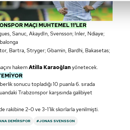
abilmek için İnternet Sitemizde kendimize ve üçüncü kişilere ait 
isel verileriniz işlenmekte olup gerekli olan çerezler bilgi toplum
 çerezler, sitemizin daha işlevsel kılınması ve kişiselleştirilmes
ONSPOR MAÇI MUHTEMEL 11'LER
 yapılması, amaçlarıyla sınırlı olarak açık rızanız dahilinde kulla
gues, Sanuc, AkaydIn, Svensson; Inler, Ndiaye;
mbalonga
aşağıda yer alan panel vasıtasıyla belirleyebilirsiniz. Çerezlere iliş
itor, Bartra, Stryger; Gbamin, Bardhi, Bakasetas;
lgilendirme Metnimizi
ziyaret edebilirsiniz.
Korunması Kanunu uyarınca hazırlanmış Aydınlatma Metnimizi okum
açını hakem
Atilla Karaoğlan
yönetecek.
 çerezlerle ilgili bilgi almak için lütfen
tıklayınız
.
TEMİYOR
aberlik sonucu topladığı 10 puanla 6. sırada
andaki Trabzonspor karşısında galibiyet
e rakibine 2-0 ve 3-1'lik skorlarla yenilmişti.
ANA DEMIRSPOR
#JONAS SVENSSON