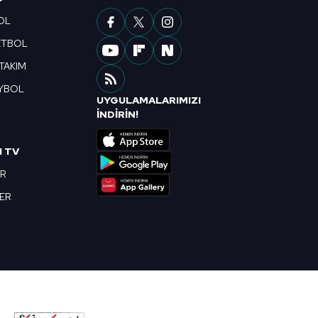
OL
ETBOL
 TAKIM
YBOL
UYGULAMALARIMIZI
R
İNDİRİN!
I TV
OR
BER