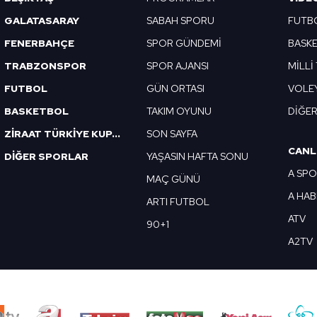
GALATASARAY
SABAH SPORU
FUTB
FENERBAHÇE
SPOR GÜNDEMİ
BASK
TRABZONSPOR
SPOR AJANSI
MİLLİ
FUTBOL
GÜN ORTASI
VOLE
BASKETBOL
TAKIM OYUNU
DİĞE
ZİRAAT TÜRKİYE KUPASI
SON SAYFA
CANL
DİĞER SPORLAR
YAŞASIN HAFTA SONU
A SP
MAÇ GÜNÜ
A HA
ARTI FUTBOL
ATV
90+1
A2TV