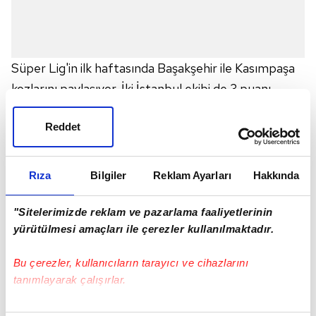
Süper Lig'in ilk haftasında Başakşehir ile Kasımpaşa
kozlarını paylaşıyor. İki İstanbul ekibi de 3 puanı
almak için sahada. Mücadelenin canlı anlatımını
Reddet
haberimizden takip edebilirsiniz.
Rıza
Bilgiler
Reklam Ayarları
Hakkında
MAÇ NE ZAMAN, SAAT KAÇTA VE HANGİ
"Sitelerimizde reklam ve pazarlama faaliyetlerinin
KANALDA?
yürütülmesi amaçları ile çerezler kullanılmaktadır.
Saat 19:15'te başlayan mücadele
beIN Sports
2'den
Bu çerezler, kullanıcıların tarayıcı ve cihazlarını
canlı yayınlanıyor.
tanımlayarak çalışırlar.
İLK 11'LER
Başakşehir:
Volkan, Caiçara, Duarte, Epureanu,
Bu çerezlere izin vermeniz halinde sizlere özel