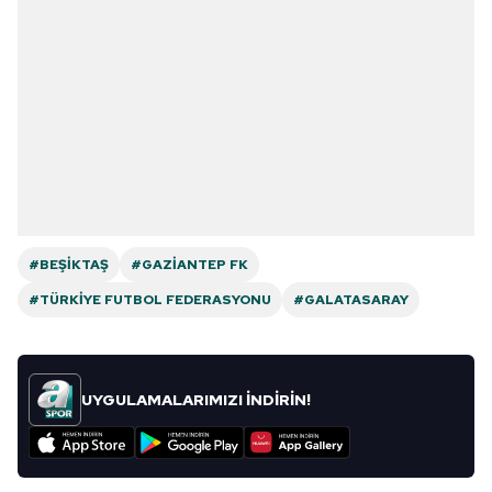
#BEŞIKTAŞ
#GAZIANTEP FK
#TÜRKIYE FUTBOL FEDERASYONU
#GALATASARAY
UYGULAMALARIMIZI İNDİRİN!