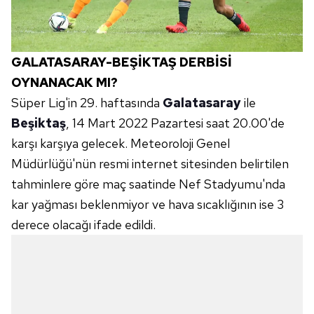
GALATASARAY-BEŞİKTAŞ DERBİSİ
OYNANACAK MI?
Süper Lig'in 29. haftasında
Galatasaray
ile
Beşiktaş
, 14 Mart 2022 Pazartesi saat 20.00'de
karşı karşıya gelecek. Meteoroloji Genel
Müdürlüğü'nün resmi internet sitesinden belirtilen
tahminlere göre maç saatinde Nef Stadyumu'nda
kar yağması beklenmiyor ve hava sıcaklığının ise 3
derece olacağı ifade edildi.