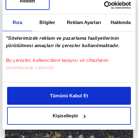
Reddet
Rıza
Bilgiler
Reklam Ayarları
Hakkında
"Sitelerimizde reklam ve pazarlama faaliyetlerinin
yürütülmesi amaçları ile çerezler kullanılmaktadır.
Bu çerezler, kullanıcıların tarayıcı ve cihazlarını
tanımlayarak çalışırlar.
Bu çerezlere izin vermeniz halinde sizlere özel
kişiselleştirilmiş reklamlar sunabilir, sayfalarımızda sizlere
Tümünü Kabul Et
Takvim'in haberine göre maçın iptali veya
daha iyi reklam deneyimi yaşatabiliriz. Bunu yaparken
amacımızın size daha iyi bir reklam deneyimi sunmak
erteleneceği yönünde resmi bir açıklama
olduğunu ve sizlere en iyi içerikleri sunabilmek adına
bulunmuyor.
Kişiselleştir
elimizden gelen çabayı gösterdiğimizi ve bu noktada,
reklamların maliyetlerimizi karşılamak noktasında tek gelir
kalemimiz olduğunu sizlere hatırlatmak isteriz.