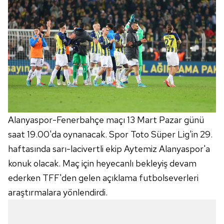
Alanyaspor-Fenerbahçe maçı 13 Mart Pazar günü
saat 19.00'da oynanacak. Spor Toto Süper Lig'in 29.
haftasında sarı-lacivertli ekip Aytemiz Alanyaspor'a
konuk olacak. Maç için heyecanlı bekleyiş devam
ederken TFF'den gelen açıklama futbolseverleri
araştırmalara yönlendirdi.