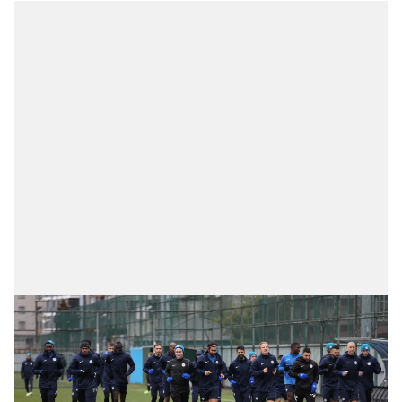
6698 sayılı Kişisel Verilerin Korunması Kanunu uyarınca
hazırlanmış Aydınlatma Metnimizi okumak ve sitemizde
ilgili mevzuata uygun olarak kullanılan çerezlerle ilgili bilgi
almak için lütfen
tıklayınız
.