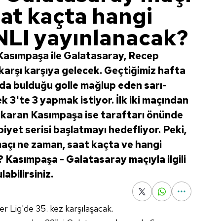
at kaçta hangi
LI yayınlanacak?
 Kasımpaşa ile Galatasaray, Recep
arşı karşıya gelecek. Geçtiğimiz hafta
da bulduğu golle mağlup eden sarı-
rek 3'te 3 yapmak istiyor. İlk iki maçından
 çıkaran Kasımpaşa ise taraftarı önünde
iyet serisi başlatmayı hedefliyor. Peki,
açı ne zaman, saat kaçta ve hangi
 Kasımpaşa - Galatasaray maçıyla ilgili
abilirsiniz.
r Lig'de 35. kez karşılaşacak.