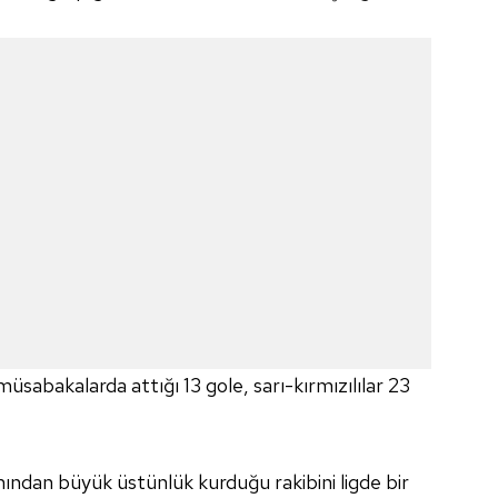
üsabakalarda attığı 13 gole, sarı-kırmızılılar 23
mından büyük üstünlük kurduğu rakibini ligde bir