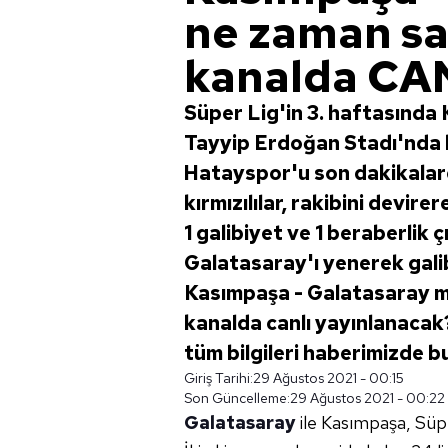
ne zaman sa
kanalda CAN
Süper Lig'in 3. haftasında
Tayyip Erdoğan Stadı'nda k
Hatayspor'u son dakikalar
kırmızılılar, rakibini devire
1 galibiyet ve 1 beraberlik
Galatasaray'ı yenerek galib
Kasımpaşa - Galatasaray m
kanalda canlı yayınlanacak?
tüm bilgileri haberimizde bul
Giriş Tarihi:
29 Ağustos 2021 - 00:15
Son Güncelleme:
29 Ağustos 2021 - 00:22
Galatasaray
ile Kasımpaşa, Süpe