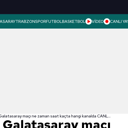
ASARAY
TRABZONSPOR
FUTBOL
BASKETBOL
VİDEO
CANLI YA
Kasımpaşa - Galatasaray maçı ne zaman saat kaçta hangi kanalda CANLI yayınlanacak?
 Galatasaray maçı