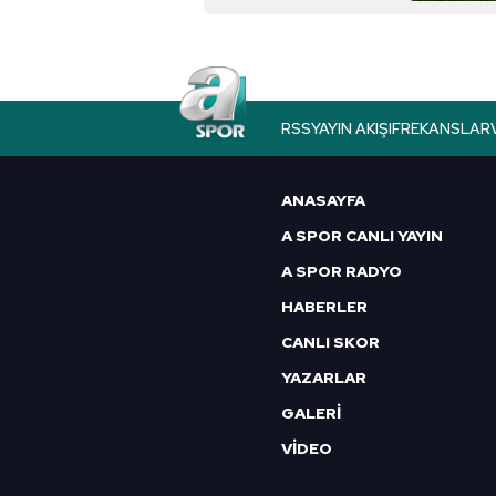
RSS
YAYIN AKIŞI
FREKANSLAR
ANASAYFA
A SPOR CANLI YAYIN
A SPOR RADYO
HABERLER
CANLI SKOR
YAZARLAR
GALERİ
VİDEO