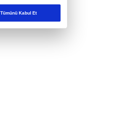
liyetlerimizi karşılamak
Tümünü Kabul Et
ar gösterilmeyecektir."
çerezler kullanılmaktadır. Bu
u hizmetlerinin sunulması
i ve sizlere yönelik
nılacaktır.
kin detaylı bilgi için Ayarlar
ak ve sitemizde ilgili