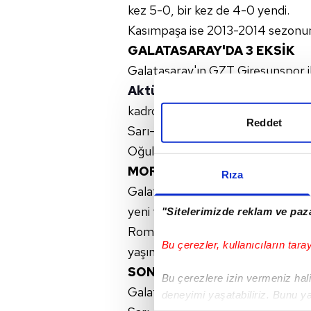
kez 5-0, bir kez de 4-0 yendi.
Kasımpaşa ise 2013-2014 sezonun
GALATASARAY'DA 3 EKSİK
Galatasaray'ın GZT Giresunspor i
Aktürkoğlu
'na uyguladığı şidd
kadro dışı bırakılan Marcao, kadr
Reddet
Sarı-kırmızılı takımda tedavisine 
Oğulcan Çağlayan da karşılaşma
MORUTAN FORMA GİYEBİLE
Rıza
Galatasaray'da yeni transfer Oli
yeni takımıyla ilk maçını oyanayab
"Sitelerimizde reklam ve paza
Romanya'nın FCSB ekibinden trans
Bu çerezler, kullanıcıların tara
yaşındaki futbolcunun lisansı çıkarı
SON 8 MAÇINI KAZANDI
Bu çerezlere izin vermeniz halin
Galatasaray, Süper Lig'deki son 8 
deneyimi yaşatabiliriz. Bunu y