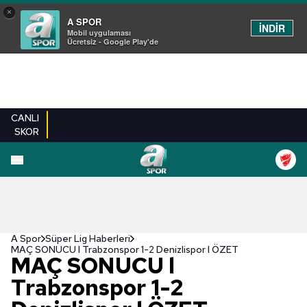
×
A SPOR
İNDİR
Mobil uygulaması
Ücretsiz - Google Play'de
CANLI
SKOR
A Spor
Süper Lig Haberleri
MAÇ SONUCU l Trabzonspor 1-2 Denizlispor l ÖZET
MAÇ SONUCU l
Trabzonspor 1-2