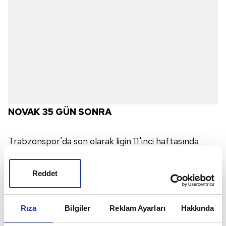
NOVAK 35 GÜN SONRA
Trabzonspor'da son olarak ligin 11'inci haftasında
oynanan Aytemiz Alanyaspor karşılaşmasında forma
giyen ve ardından yaşadığı sakatlık nedeniyle
Reddet
takımdan ayrı kalan sol bek oyuncusu Filip Novak, 35
gün aradan sonra formasına kavuştu. Yukatel
Rıza
Bilgiler
Reklam Ayarları
Hakkında
Denizlispor maçıyla takıma dönen Novak,