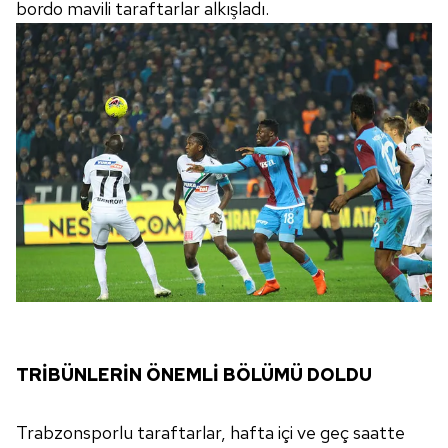
bordo mavili taraftarlar alkışladı.
almak için lütfen
tıklayınız
.
TRİBÜNLERİN ÖNEMLİ BÖLÜMÜ DOLDU
Trabzonsporlu taraftarlar, hafta içi ve geç saatte