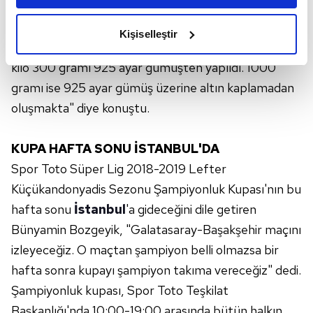
Başkan Bozgeyik, "Selçuklu Yıldızı'nın 'birlik-
amacımızın size daha iyi bir reklam deneyimi sunmak
beraberlik' ve 'zafer' unsurları kupaya ilham kaynağı
olduğunu ve sizlere en iyi içerikleri sunabilmek adına
Kişiselleştir
elimizden gelen çabayı gösterdiğimizi ve bu noktada,
oldu. Toplam ağırlığı 10 kilo 300 gram olan kupanın 9
reklamların maliyetlerimizi karşılamak noktasında tek gelir
kilo 300 gramı 925 ayar gümüşten yapıldı. 1000
kalemimiz olduğunu sizlere hatırlatmak isteriz.
gramı ise 925 ayar gümüş üzerine altın kaplamadan
oluşmakta" diye konuştu.
Her halükârda, kullanıcılar, bu çerezlere izin vermedikleri
takdirde, kullanıcılara hedefli reklamlar
gösterilmeyecektir."
KUPA HAFTA SONU İSTANBUL'DA
Spor Toto Süper Lig 2018-2019 Lefter
Sizlere daha iyi bir hizmet sunabilmek için İnternet
Küçükandonyadis Sezonu Şampiyonluk Kupası'nın bu
Sitemizde kendimize ve üçüncü kişilere ait çerezler
hafta sonu
İstanbul
'a gideceğini dile getiren
kullanılmaktadır. Bu çerezler vasıtasıyla çeşitli kişisel
verileriniz işlenmekte olup gerekli olan çerezler bilgi
Bünyamin Bozgeyik, "Galatasaray-Başakşehir maçını
toplumu hizmetlerinin sunulması amacıyla
izleyeceğiz. O maçtan şampiyon belli olmazsa bir
kullanılmaktadır. Diğer çerezler, sitemizin daha işlevsel
hafta sonra kupayı şampiyon takıma vereceğiz" dedi.
kılınması ve kişiselleştirilmesi ve sizlere yönelik
Şampiyonluk kupası, Spor Toto Teşkilat
reklam/pazarlama faaliyetlerinin yapılması, amaçlarıyla
Başkanlığı'nda 10:00-19:00 arasında bütün halkın
sınırlı olarak açık rızanız dahilinde kullanılacaktır.