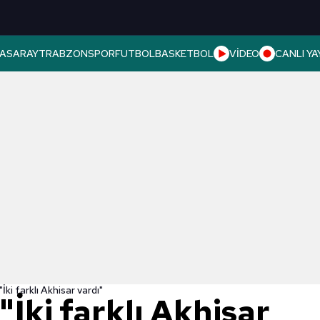
ASARAY
TRABZONSPOR
FUTBOL
BASKETBOL
VİDEO
CANLI YA
İki farklı Akhisar vardı"
"İki farklı Akhisar