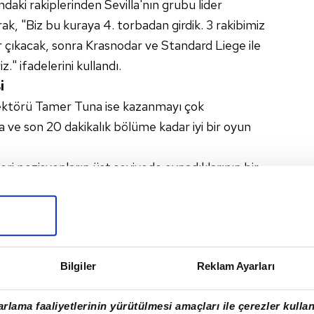
aki rakiplerinden Sevilla'nın grubu lider
rak, "Biz bu kuraya 4. torbadan girdik. 3 rakibimiz
r çıkacak, sonra Krasnodar ve Standard Liege ile
riz." ifadelerini kullandı.
i
ektörü Tamer Tuna ise kazanmayı çok
a ve son 20 dakikalık bölüme kadar iyi bir oyun
eri pozisyonların üst seviyede oynadıklarının bir
una, şunları kaydetti:
 sonra orta sahadaki üstünlüğü rakibimize
rdık. Bu rakibimizin kazanmasına dönüşebilirdi.
n dolayı teşekkür ediyorum. İlk 70 dakikalık
Bilgiler
Reklam Ayarları
ekiz gerekir. Biraz alternatifsiz oluşumuz
 kazanabileceği bir müsabakaydı."
rlama faaliyetlerinin yürütülmesi amaçları ile çerezler kullan