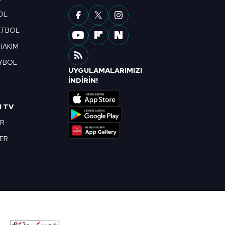
OL
ETBOL
 TAKIM
YBOL
UYGULAMALARIMIZI
R
İNDİRİN!
I TV
OR
BER