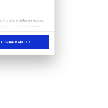
ızda sizlere daha iyi reklam
duğunu ve sizlere en iyi
liyetlerimizi karşılamak
Tümünü Kabul Et
ar gösterilmeyecektir."
çerezler kullanılmaktadır. Bu
u hizmetlerinin sunulması
i ve sizlere yönelik
nılacaktır.
kin detaylı bilgi için Ayarlar
ak ve sitemizde ilgili