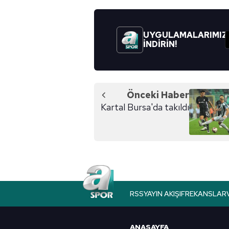
mevzuata uygun olarak kullanılan
UYGULAMALARIMIZ
İNDİRİN!
Önceki Haber
Kartal Bursa'da takıldı
RSS
YAYIN AKIŞI
FREKANSLAR
ANASAYFA