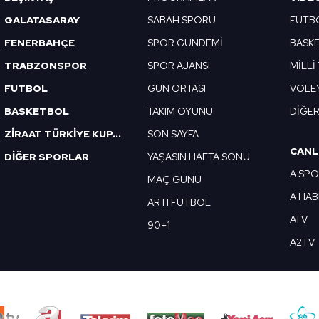
GALATASARAY
SABAH SPORU
FUTB
FENERBAHÇE
SPOR GÜNDEMİ
BASK
TRABZONSPOR
SPOR AJANSI
MİLLİ
FUTBOL
GÜN ORTASI
VOLE
BASKETBOL
TAKIM OYUNU
DİĞE
ZİRAAT TÜRKİYE KUPASI
SON SAYFA
CANL
DİĞER SPORLAR
YAŞASIN HAFTA SONU
A SP
MAÇ GÜNÜ
A HA
ARTI FUTBOL
ATV
90+1
A2TV