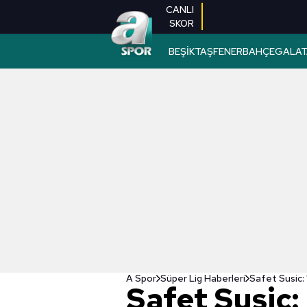
CANLI
SKOR
BEŞİKTAŞ
FENERBAHÇE
GALAT
A Spor
Süper Lig Haberleri
Safet Susic: "
Safet Susic: 