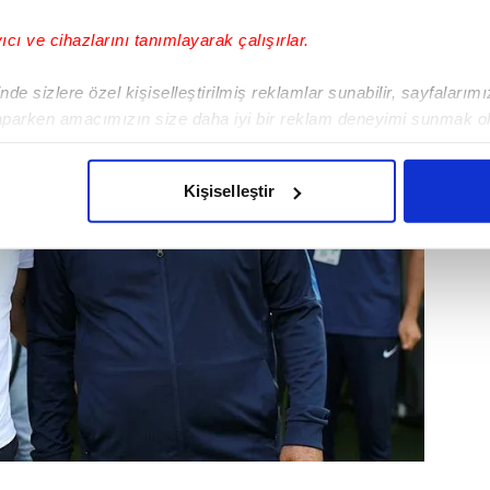
yıcı ve cihazlarını tanımlayarak çalışırlar.
de sizlere özel kişiselleştirilmiş reklamlar sunabilir, sayfalarım
aparken amacımızın size daha iyi bir reklam deneyimi sunmak ol
imizden gelen çabayı gösterdiğimizi ve bu noktada, reklamların ma
olduğunu sizlere hatırlatmak isteriz.
Kişiselleştir
çerezlere izin vermedikleri takdirde, kullanıcılara hedefli reklaml
abilmek için İnternet Sitemizde kendimize ve üçüncü kişilere ait 
isel verileriniz işlenmekte olup gerekli olan çerezler bilgi toplum
 çerezler, sitemizin daha işlevsel kılınması ve kişiselleştirilmes
 yapılması, amaçlarıyla sınırlı olarak açık rızanız dahilinde kulla
aşağıda yer alan panel vasıtasıyla belirleyebilirsiniz. Çerezlere iliş
lgilendirme Metnimizi
ziyaret edebilirsiniz.
Korunması Kanunu uyarınca hazırlanmış Aydınlatma Metnimizi okum