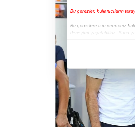
Bu çerezler, kullanıcıların tara
Bu çerezlere izin vermeniz halin
deneyimi yaşatabiliriz. Bunu y
içerikleri sunabilmek adına el
noktasında tek gelir kalemimiz 
Her halükârda, kullanıcılar, bu 
Sizlere daha iyi bir hizmet sun
çerezler vasıtasıyla çeşitli kiş
amacıyla kullanılmaktadır. Diğer
reklam/pazarlama faaliyetlerinin
Çerezlere ilişkin tercihlerinizi 
butonuna tıklayabilir,
Çerez Bi
6698 sayılı Kişisel Verilerin 