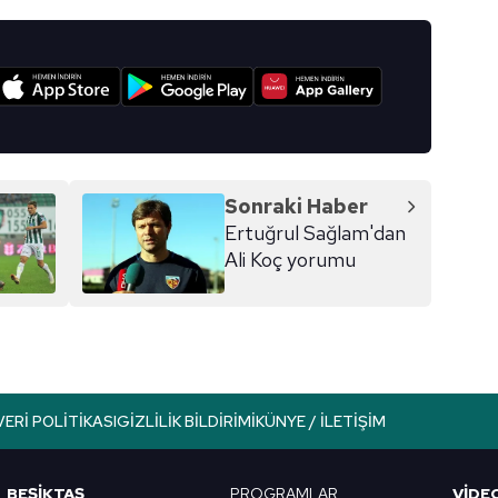
 çerezlerle ilgili bilgi almak için lütfen
tıklayınız
.
I
Sonraki Haber
Ertuğrul Sağlam'dan
Ali Koç yorumu
VERI POLITIKASI
GIZLILIK BILDIRIMI
KÜNYE / İLETIŞIM
BEŞİKTAŞ
PROGRAMLAR
VIDE