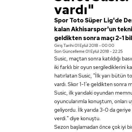
vardı"
Spor Toto Süper Lig'de Dem
kalan Akhisarspor'un tekni
geldikten sonra maçı 2-1 bil
Giriş Tarihi:
01 Eylül 2018 - 00:00
Son Güncelleme:
01 Eylül 2018 - 22:25
Susic, maçtan sonra katıldığı bas
iki farklı bir oyun sergilediklerini
hatırlatan Susic, "İlk yarı bütün 
vardı. Skor 1-1'e geldikten sonra m
Susic, ilk yarıdaki oyundan memn
oyuncularımla konuştum, onları u
geliyordu. İlk yarıda 3-0 da geriye
verdi." diye konuştu.
Sezon başlamadan önce çok iyi bir 