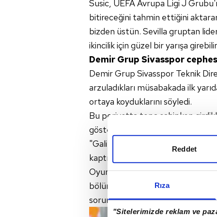
Susic, UEFA Avrupa Ligi J Grubu'nd
bitireceğini tahmin ettiğini aktara
bizden üstün. Sevilla gruptan lide
ikincilik için güzel bir yarışa girebili
Demir Grup Sivasspor cephes
Demir Grup Sivasspor Teknik Dir
arzuladıkları müsabakada ilk yarıd
ortaya koyduklarını söyledi.
Bu periyotta topa sahipken girdikl
göstergesi olduğunu dile getiren T
"Galip gelebilirdik. Golü yedikten
Reddet
kaptırdık. Rakibimize çok şut attı
Oyuncularıma gösterdiği mücadele
bölümdeki tempomuzu yukarı çekm
Rıza
sorunlara yol açtı. İki takımın da
"Sitelerimizde reklam ve paza