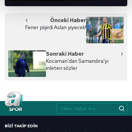
kalemimiz olduğunu sizlere hatırlatmak isteriz.
Her halükârda, kullanıcılar, bu çerezlere izin vermedikleri
Önceki Haber
takdirde, kullanıcılara hedefli reklamlar
Fener pişirdi Aslan yiyecek!
gösterilmeyecektir."
Sizlere daha iyi bir hizmet sunabilmek için İnternet
Sitemizde kendimize ve üçüncü kişilere ait çerezler
Sonraki Haber
kullanılmaktadır. Bu çerezler vasıtasıyla çeşitli kişisel
Kocaman'dan Samandıra'yı
verileriniz işlenmekte olup gerekli olan çerezler bilgi
inleten sözler
toplumu hizmetlerinin sunulması amacıyla
kullanılmaktadır. Diğer çerezler, sitemizin daha işlevsel
kılınması ve kişiselleştirilmesi ve sizlere yönelik
reklam/pazarlama faaliyetlerinin yapılması, amaçlarıyla
sınırlı olarak açık rızanız dahilinde kullanılacaktır.
Çerezlere ilişkin tercihlerinizi aşağıda yer alan panel
vasıtasıyla belirleyebilirsiniz. Çerezlere ilişkin detaylı bilgi
BIZI TAKIP EDIN
için Ayarlar butonuna tıklayabilir,
Çerez Bilgilendirme