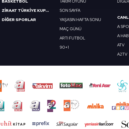
BASKETBOL
TAKIM OYUNU
DİĞE
 yapılması, amaçlarıyla sınırlı olarak açık rızanız dahilinde kulla
ZİRAAT TÜRKİYE KUPASI
SON SAYFA
CANL
DİĞER SPORLAR
YAŞASIN HAFTA SONU
aşağıda yer alan panel vasıtasıyla belirleyebilirsiniz. Çerezlere iliş
A SP
lgilendirme Metnimizi
ziyaret edebilirsiniz.
MAÇ GÜNÜ
A HA
ARTI FUTBOL
Korunması Kanunu uyarınca hazırlanmış Aydınlatma Metnimizi okum
ATV
90+1
 çerezlerle ilgili bilgi almak için lütfen
tıklayınız
.
A2TV