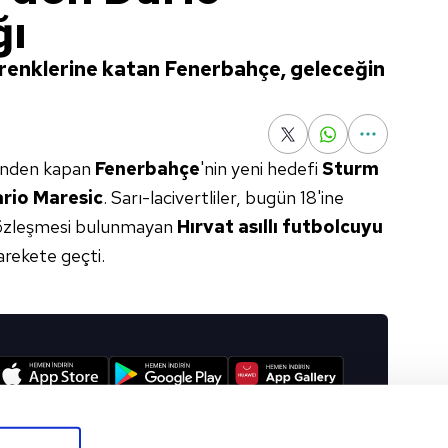
ğı
a renklerine katan Fenerbahçe, geleceğin
elinden kapan
Fenerbahçe
'nin yeni hedefi
Sturm
rio Maresic
. Sarı-lacivertliler, bugün 18'ine
sözleşmesi bulunmayan
Hırvat
asıllı futbolcuyu
arekete geçti.
I