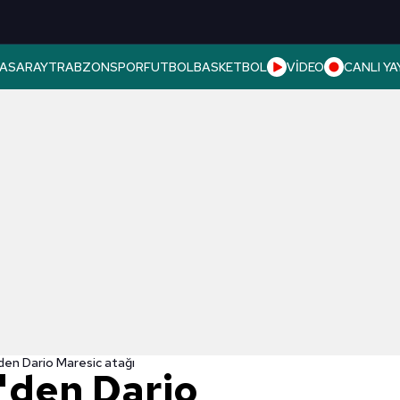
ASARAY
TRABZONSPOR
FUTBOL
BASKETBOL
VİDEO
CANLI YA
en Dario Maresic atağı
'den Dario