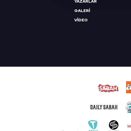
YAZARLAR
reklam/pazarlama faaliyetlerinin
GALERİ
VİDEO
Çerezlere ilişkin tercihlerinizi 
butonuna tıklayabilir,
Çerez Bi
6698 sayılı Kişisel Verilerin 
mevzuata uygun olarak kullanılan