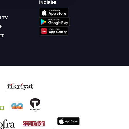
R
İNDİRİN!
nılacaktır.
I TV
kin detaylı bilgi için Ayarlar
OR
BER
ak ve sitemizde ilgili