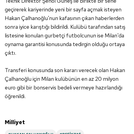
Teknik Direktör Şenol Güneş ile birlikte bir sene
Sitemizde kendimize ve üçüncü kişilere ait çerezler
geçirerek kariyerinde yeni bir sayfa açmak isteyen
kullanılmaktadır. Bu çerezler vasıtasıyla çeşitli kişisel
Hakan Çalhanoğlu'nun kafasının çıkan haberlerden
verileriniz işlenmekte olup gerekli olan çerezler bilgi
sonra iyice karıştığı bildirildi. Kulübü tarafından satış
toplumu hizmetlerinin sunulması amacıyla
listesine konulan gurbetçi futbolcunun ise Milan'da
kullanılmaktadır. Diğer çerezler, sitemizin daha işlevsel
kılınması ve kişiselleştirilmesi ve sizlere yönelik
oynama garantisi konusunda tedirgin olduğu ortaya
reklam/pazarlama faaliyetlerinin yapılması, amaçlarıyla
çıktı.
sınırlı olarak açık rızanız dahilinde kullanılacaktır.
Transferi konusunda son kararı verecek olan Hakan
Çerezlere ilişkin tercihlerinizi aşağıda yer alan panel
vasıtasıyla belirleyebilirsiniz. Çerezlere ilişkin detaylı bilgi
Çalhanoğlu için Milan kulübünün en az 20 milyon
için Ayarlar butonuna tıklayabilir,
Çerez Bilgilendirme
euro gibi bir bonservis bedeli vermeye hazırlandığı
Metnimizi
ziyaret edebilirsiniz.
öğrenildi.
6698 sayılı Kişisel Verilerin Korunması Kanunu uyarınca
hazırlanmış Aydınlatma Metnimizi okumak ve sitemizde
ilgili mevzuata uygun olarak kullanılan çerezlerle ilgili bilgi
Milliyet
almak için lütfen
tıklayınız
.