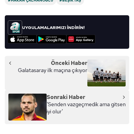
#HAKAN ÇALHANOĞLU
#BEŞIKTAŞ
UYGULAMALARIMIZI İNDİRİN!
Önceki Haber
Galatasaray ilk maçına çıkıyor
Sonraki Haber
'Senden vazgeçmedik ama gitsen
iyi olur'