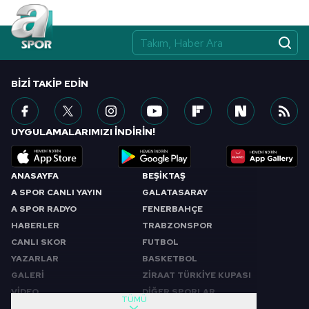
BIZI TAKIP EDIN
UYGULAMALARIMIZI İNDİRİN!
ANASAYFA
BEŞİKTAŞ
A SPOR CANLI YAYIN
GALATASARAY
A SPOR RADYO
FENERBAHÇE
HABERLER
TRABZONSPOR
CANLI SKOR
FUTBOL
YAZARLAR
BASKETBOL
GALERİ
ZİRAAT TÜRKİYE KUPASI
VİDEO
DİĞER SPORLAR
TÜMÜ