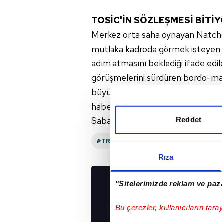
TOSİC'İN SÖZLEŞMESİ BİTİ
Merkez orta saha oynayan Natcho 
mutlaka kadroda görmek isteyen E
adım atmasını beklediği ifade edil
görüşmelerini sürdüren bordo-mavi
büyük ölçüde anlaştığı, Natcho iç
haberler arasında.
Sabah
Reddet
#TRANSFER
Rıza
"Sitelerimizde reklam ve paza
UYGULAMALARIMIZ
İNDİRİN!
Bu çerezler, kullanıcıların tara