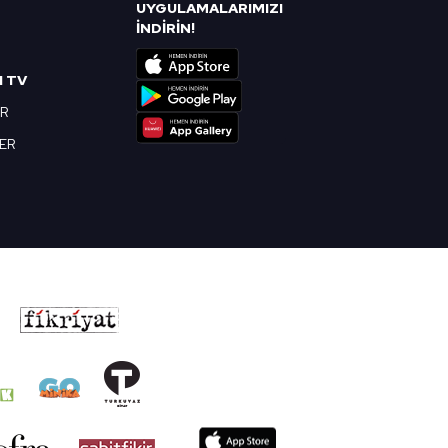
UYGULAMALARIMIZI
R
İNDİRİN!
I TV
OR
BER