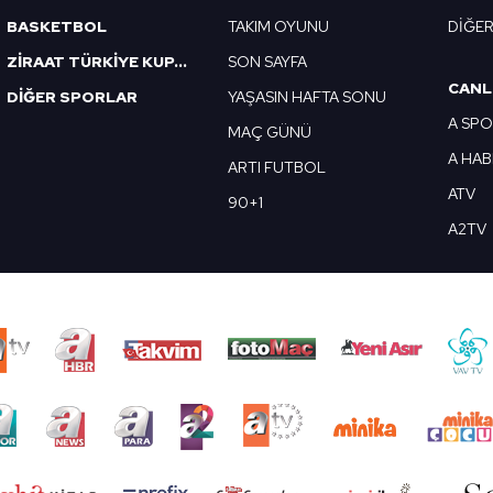
BASKETBOL
TAKIM OYUNU
DİĞE
ZİRAAT TÜRKİYE KUPASI
SON SAYFA
CANL
DİĞER SPORLAR
YAŞASIN HAFTA SONU
A SP
MAÇ GÜNÜ
A HA
ARTI FUTBOL
ATV
90+1
A2TV