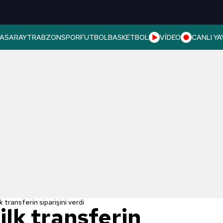
ASARAY
TRABZONSPOR
FUTBOL
BASKETBOL
VİDEO
CANLI YA
k transferin siparişini verdi
ilk transferin