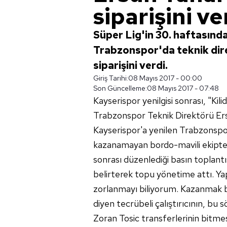
siparişini ve
Süper Lig'in 30. haftasınd
Trabzonspor'da teknik dire
siparişini verdi.
Giriş Tarihi:
08 Mayıs 2017 - 00:00
Son Güncelleme:
08 Mayıs 2017 - 07:48
Kayserispor yenilgisi sonrası, "K
Trabzonspor Teknik Direktörü Ers
Kayserispor'a yenilen Trabzonspo
kazanamayan bordo-mavili ekipte t
sonrası düzenlediği basın toplantı
belirterek topu yönetime attı. Ya
zorlanmayı biliyorum. Kazanmak b
diyen tecrübeli çalıştırıcının, bu
Zoran Tosic transferlerinin bitm