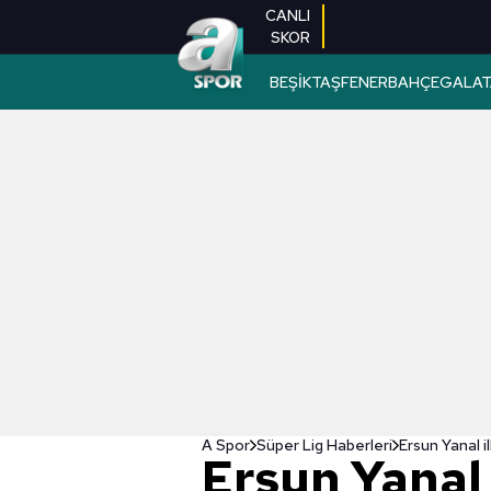
CANLI
SKOR
BEŞİKTAŞ
FENERBAHÇE
GALAT
A Spor
Süper Lig Haberleri
Ersun Yanal il
Ersun Yanal 