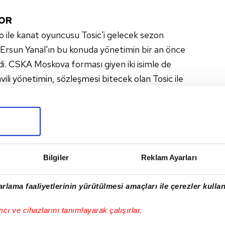
YOR
ile kanat oyuncusu Tosic'i gelecek sezon
rsun Yanal'ın bu konuda yönetimin bir an önce
di. CSKA Moskova forması giyen iki isimle de
li yönetimin, sözleşmesi bitecek olan Tosic ile
in de Rus kulübüyle pazarlıkların sürdüğü gelen
Bilgiler
Reklam Ayarları
rlama faaliyetlerinin yürütülmesi amaçları ile çerezler kullan
I
yıcı ve cihazlarını tanımlayarak çalışırlar.