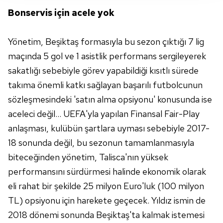
gösterilmeyecektir."
Bonservis için acele yok
Sizlere daha iyi bir hizmet sunabilmek için İnternet
Yönetim, Beşiktaş formasıyla bu sezon çıktığı 7 lig
Sitemizde kendimize ve üçüncü kişilere ait çerezler
maçında 5 gol ve 1 asistlik performans sergileyerek
kullanılmaktadır. Bu çerezler vasıtasıyla çeşitli kişisel
verileriniz işlenmekte olup gerekli olan çerezler bilgi
sakatlığı sebebiyle görev yapabildiği kısıtlı sürede
toplumu hizmetlerinin sunulması amacıyla
takıma önemli katkı sağlayan başarılı futbolcunun
kullanılmaktadır. Diğer çerezler, sitemizin daha işlevsel
sözleşmesindeki 'satın alma opsiyonu' konusunda ise
kılınması ve kişiselleştirilmesi ve sizlere yönelik
aceleci değil... UEFA'yla yapılan Finansal Fair-Play
reklam/pazarlama faaliyetlerinin yapılması, amaçlarıyla
anlaşması, kulübün şartlara uyması sebebiyle 2017-
sınırlı olarak açık rızanız dahilinde kullanılacaktır.
18 sonunda değil, bu sezonun tamamlanmasıyla
Çerezlere ilişkin tercihlerinizi aşağıda yer alan panel
biteceğinden yönetim, Talisca'nın yüksek
vasıtasıyla belirleyebilirsiniz. Çerezlere ilişkin detaylı bilgi
performansını sürdürmesi halinde ekonomik olarak
için Ayarlar butonuna tıklayabilir,
Çerez Bilgilendirme
eli rahat bir şekilde 25 milyon Euro'luk (100 milyon
Metnimizi
ziyaret edebilirsiniz.
TL) opsiyonu için harekete geçecek. Yıldız ismin de
6698 sayılı Kişisel Verilerin Korunması Kanunu uyarınca
2018 dönemi sonunda Beşiktaş'ta kalmak istemesi