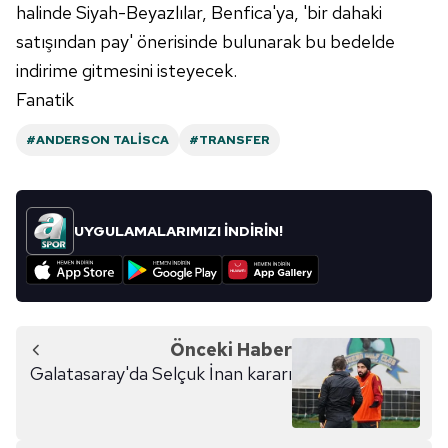
hazırlanmış Aydınlatma Metnimizi okumak ve sitemizde
halinde Siyah-Beyazlılar, Benfica'ya, 'bir dahaki
ilgili mevzuata uygun olarak kullanılan çerezlerle ilgili bilgi
satışından pay' önerisinde bulunarak bu bedelde
almak için lütfen
tıklayınız
.
indirime gitmesini isteyecek.
Fanatik
#ANDERSON TALISCA
#TRANSFER
UYGULAMALARIMIZI İNDİRİN!
Önceki Haber
Galatasaray'da Selçuk İnan kararı