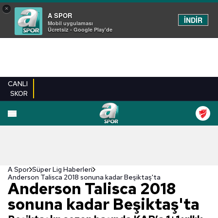
×
A SPOR
İNDİR
Mobil uygulaması
Ücretsiz - Google Play'de
CANLI
SKOR
A Spor
Süper Lig Haberleri
Anderson Talisca 2018 sonuna kadar Beşiktaş'ta
Anderson Talisca 2018
sonuna kadar Beşiktaş'ta