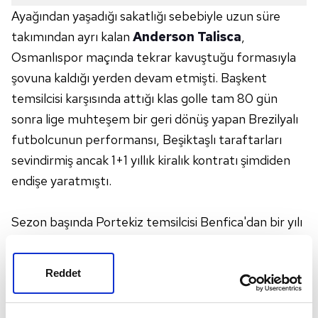
Ayağından yaşadığı sakatlığı sebebiyle uzun süre
takımından ayrı kalan
Anderson Talisca
,
Osmanlıspor maçında tekrar kavuştuğu formasıyla
şovuna kaldığı yerden devam etmişti. Başkent
temsilcisi karşısında attığı klas golle tam 80 gün
sonra lige muhteşem bir geri dönüş yapan Brezilyalı
futbolcunun performansı, Beşiktaşlı taraftarları
sevindirmiş ancak 1+1 yıllık kiralık kontratı şimdiden
endişe yaratmıştı.
Sezon başında Portekiz temsilcisi Benfica'dan bir yılı
opsiyonlu olmak üzere 2 senelik kiralanan Brezilyalı
yıldızın, yükselen form grafiği sebebiyle kulübü
Reddet
tarafından dönem bitiminde erkenden geri
çağıralacağı iddiaları sonrasında FANATİK, Talisca'nın