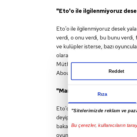
"Eto'o ile ilgilenmiyoruz dese
Eto'o ile ilgilenmiyoruz desek yalan
verdi, o onu verdi, bu bunu verdi,
ve kulüpler isterse, bazı oyuncul
olarak bakmam ben. Rhodolfo'yu ne 
Müthiş insan, müthiş çocuk. İstiy
Reddet
Aboubakar ile ilgili fikrim hep pozi
"Mario Gomez'le sezon sonu 
Rıza
Eto'o olursa olur, olmazsa olmaz.
"Sitelerimizde reklam ve paza
deyip transfer yapmıyoruz. Mario
Bu çerezler, kullanıcıların tara
bakarız. Mehmet Ekici çok kaliteli
oyuncularımız var. Daldaki kuşa değ