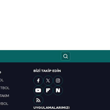
BIZI TAKIP EDIN
O
OL
ETBOL
 TAKIM
YBOL
UYGULAMALARIMIZI