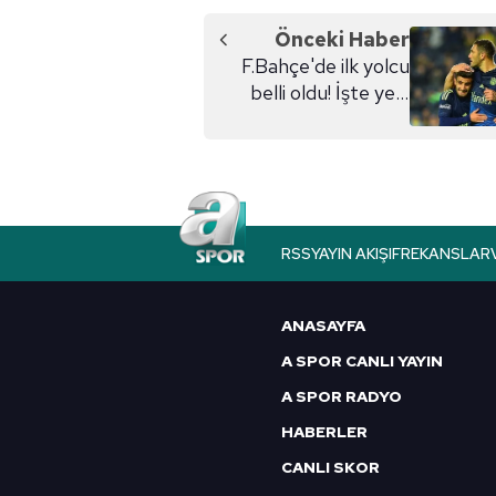
Önceki Haber
F.Bahçe'de ilk yolcu
belli oldu! İşte yeni
takımı...
RSS
YAYIN AKIŞI
FREKANSLAR
ANASAYFA
A SPOR CANLI YAYIN
A SPOR RADYO
HABERLER
CANLI SKOR