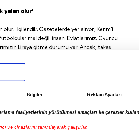
k yalan olur"
 olur. İlgilendik. Gazetelerde yer alıyor, Kerim'i
 futbolcular mal değil, insan! Evlatlarımız. Oyuncu
arımızın kiraya gitme durumu var. Ancak, takas
zorluklarla aldık. Biz de inanılmaz işler yaptı.
orum top oynasın. Eto'o kısmetse olur.
tif, Cenk zaten Milli Takımın gol kralı.
konuşuruz"
Bilgiler
Reklam Ayarları
 İsmi ne güzel, Fernando Torres ne kadar da güzel
rlama faaliyetlerinin yürütülmesi amaçları ile çerezler kullan
 Gomez için sezon sonu gelsin oturur, konuşur,
yıcı ve cihazlarını tanımlayarak çalışırlar.
 bir oyuncu ama o bölgede çok kaliteli
il, cepteki kuşa bakmalıyız. Caner Erkin ile ilgili