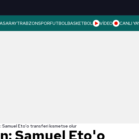
ASARAY
TRABZONSPOR
FUTBOL
BASKETBOL
VİDEO
CANLI YA
: Samuel Eto'o transferi kısmetse olur
n: Samuel Eto'o