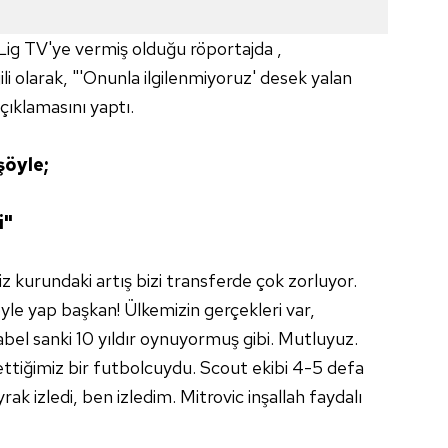
Lig TV'ye vermiş olduğu röportajda ,
li olarak, "'Onunla ilgilenmiyoruz' desek yalan
çıklamasını yaptı.
şöyle;
i"
 kurundaki artış bizi transferde çok zorluyor.
yle yap başkan! Ülkemizin gerçekleri var,
abel sanki 10 yıldır oynuyormuş gibi. Mutluyuz.
ettiğimiz bir futbolcuydu. Scout ekibi 4-5 defa
ak izledi, ben izledim. Mitrovic inşallah faydalı