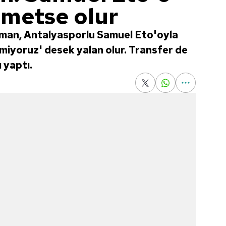
smetse olur
rman, Antalyasporlu Samuel Eto'oyla
lenmiyoruz' desek yalan olur. Transfer de
 yaptı.