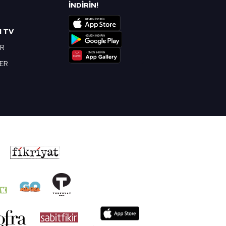
R
İNDİRİN!
I TV
OR
BER