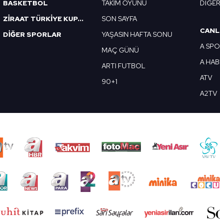
BASKETBOL
TAKIM OYUNU
DİĞE
ZİRAAT TÜRKİYE KUPASI
SON SAYFA
CANL
DİĞER SPORLAR
YAŞASIN HAFTA SONU
A SP
MAÇ GÜNÜ
A HA
ARTI FUTBOL
ATV
90+1
A2TV