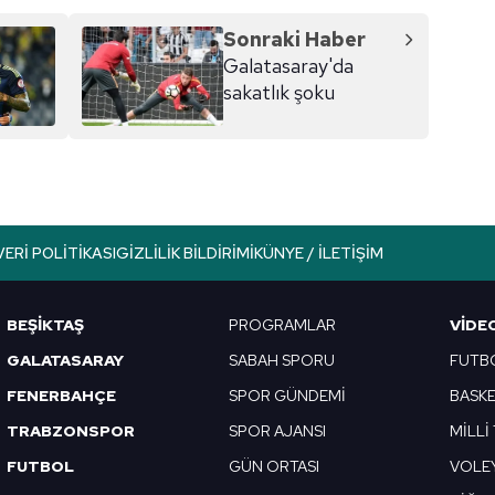
Sonraki Haber
Galatasaray'da
sakatlık şoku
VERI POLITIKASI
GIZLILIK BILDIRIMI
KÜNYE / İLETIŞIM
BEŞİKTAŞ
PROGRAMLAR
VIDE
GALATASARAY
SABAH SPORU
FUTB
FENERBAHÇE
SPOR GÜNDEMİ
BASK
TRABZONSPOR
SPOR AJANSI
MİLLİ
FUTBOL
GÜN ORTASI
VOLE