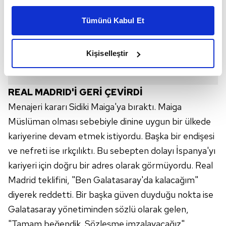
kişiselleştirilmiş reklamlar sunabilir, sayfalarımızda sizlere
Tümünü Kabul Et
daha iyi reklam deneyimi yaşatabiliriz. Bunu yaparken
amacımızın size daha iyi bir reklam deneyimi sunmak
olduğunu ve sizlere en iyi içerikleri sunabilmek adına
Kişiselleştir
elimizden gelen çabayı gösterdiğimizi ve bu noktada,
reklamların maliyetlerimizi karşılamak noktasında tek gelir
kalemimiz olduğunu sizlere hatırlatmak isteriz.
REAL MADRID'İ GERİ ÇEVİRDİ
Menajeri kararı Sidiki Maiga'ya bıraktı. Maiga
Her halükârda, kullanıcılar, bu çerezlere izin vermedikleri
Müslüman olması sebebiyle dinine uygun bir ülkede
takdirde, kullanıcılara hedefli reklamlar
gösterilmeyecektir."
kariyerine devam etmek istiyordu. Başka bir endişesi
ve nefreti ise ırkçılıktı. Bu sebepten dolayı İspanya'yı
Sizlere daha iyi bir hizmet sunabilmek için İnternet
kariyeri için doğru bir adres olarak görmüyordu. Real
Sitemizde kendimize ve üçüncü kişilere ait çerezler
Madrid teklifini, "Ben Galatasaray'da kalacağım"
kullanılmaktadır. Bu çerezler vasıtasıyla çeşitli kişisel
verileriniz işlenmekte olup gerekli olan çerezler bilgi
diyerek reddetti. Bir başka güven duyduğu nokta ise
toplumu hizmetlerinin sunulması amacıyla
Galatasaray yönetiminden sözlü olarak gelen,
kullanılmaktadır. Diğer çerezler, sitemizin daha işlevsel
"Tamam beğendik. Sözleşme imzalayacağız"