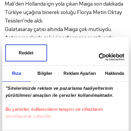
Mali'den Hollanda için yola çıkan Maiga son dakikada
Türkiye uçağına binerek soluğu Florya Metin Oktay
Tesisleri'nde aldı.
Galatasaray çatısı altında Maiga çok mutluydu.
Antrenmanlarda çok iyi performans sergiliyordu.
Florya'da herkes Malili genç futbolcu için olumlu
Reddet
görüş bildirirken bir sabah menajerinin telefonu çaldı.
Arayan Real Bamako kulübünün bir yöneticisiydi.
Real Madrid'in Maiga'yı altyapılarında denemek için
Rıza
Bilgiler
Reklam Ayarları
Hakkında
İspanya'ya davet ettiğini iletti.
"Sitelerimizde reklam ve pazarlama faaliyetlerinin
yürütülmesi amaçları ile çerezler kullanılmaktadır.
Bu çerezler, kullanıcıların tarayıcı ve cihazlarını
tanımlayarak çalışırlar.
Bu çerezlere izin vermeniz halinde sizlere özel