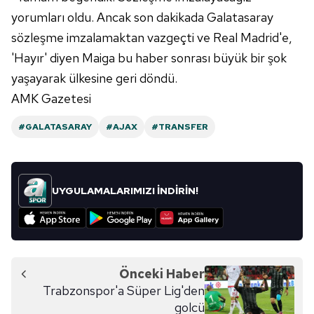
kılınması ve kişiselleştirilmesi ve sizlere yönelik
yorumları oldu. Ancak son dakikada Galatasaray
reklam/pazarlama faaliyetlerinin yapılması, amaçlarıyla
sözleşme imzalamaktan vazgeçti ve Real Madrid'e,
sınırlı olarak açık rızanız dahilinde kullanılacaktır.
'Hayır' diyen Maiga bu haber sonrası büyük bir şok
Çerezlere ilişkin tercihlerinizi aşağıda yer alan panel
yaşayarak ülkesine geri döndü.
vasıtasıyla belirleyebilirsiniz. Çerezlere ilişkin detaylı bilgi
AMK Gazetesi
için Ayarlar butonuna tıklayabilir,
Çerez Bilgilendirme
Metnimizi
ziyaret edebilirsiniz.
#GALATASARAY
#AJAX
#TRANSFER
6698 sayılı Kişisel Verilerin Korunması Kanunu uyarınca
hazırlanmış Aydınlatma Metnimizi okumak ve sitemizde
ilgili mevzuata uygun olarak kullanılan çerezlerle ilgili bilgi
UYGULAMALARIMIZI İNDİRİN!
almak için lütfen
tıklayınız
.
Önceki Haber
Trabzonspor'a Süper Lig'den
golcü