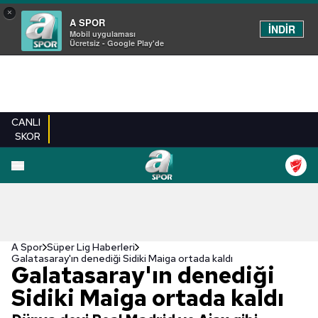
×
A SPOR
İNDİR
Mobil uygulaması
Ücretsiz - Google Play'de
CANLI
SKOR
A Spor
Süper Lig Haberleri
Galatasaray'ın denediği Sidiki Maiga ortada kaldı
Galatasaray'ın denediği
Sidiki Maiga ortada kaldı