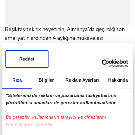
Beşiktaş teknik heyetinin, Almanya'da geçirdiği son
ameliyatın ardından 4 aylığına mukavelesi
dondurulan Veli Kavlak hakkında aldığı karar krize
neden oldu.
Reddet
Kararı sportif direktör Ali Naibi, "Kendine
Rıza
Bilgiler
Reklam Ayarları
Hakkında
oynayabileceğin bir takım bul" sözleriyle iletirken,
yıldız futbolcunun cevabı ise "Sakatlığım yanlış
"Sitelerimizde reklam ve pazarlama faaliyetlerinin
operasyonlar nedeniyle uzadı. Hiçbir hatam yok.
yürütülmesi amaçları ile çerezler kullanılmaktadır.
Artık iyileştim, kalmak ve Antalya kampına katılmak
istiyorum" oldu. Ancak, geri adım atmayan yönetim,
Bu çerezler, kullanıcıların tarayıcı ve cihazlarını
yıldız futbolcuya, "Kampa katılabilirsin ancak
tanımlayarak çalışırlar.
sonrasında kiralanmaya ya da kadro dışı kalmaya