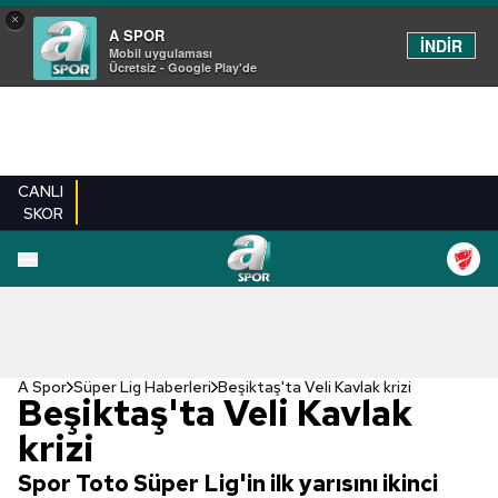
×
A SPOR
İNDİR
Mobil uygulaması
Ücretsiz - Google Play'de
CANLI
SKOR
A Spor
Süper Lig Haberleri
Beşiktaş'ta Veli Kavlak krizi
Beşiktaş'ta Veli Kavlak
krizi
Spor Toto Süper Lig'in ilk yarısını ikinci